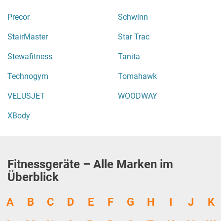
Precor
Schwinn
StairMaster
Star Trac
Stewafitness
Tanita
Technogym
Tomahawk
VELUSJET
WOODWAY
XBody
Fitnessgeräte – Alle Marken im
Überblick
A
B
C
D
E
F
G
H
I
J
K