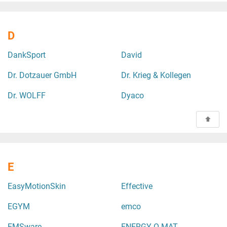
D
DankSport
David
Dr. Dotzauer GmbH
Dr. Krieg & Kollegen
Dr. WOLFF
Dyaco
E
EasyMotionSkin
Effective
EGYM
emco
EMSware
ENERGY-O-MAT