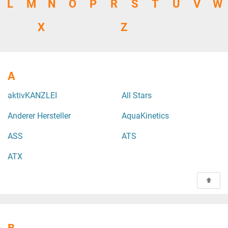
L
M
N
O
P
R
S
T
U
V
W
X
Z
A
aktivKANZLEI
All Stars
Anderer Hersteller
AquaKinetics
ASS
ATS
ATX