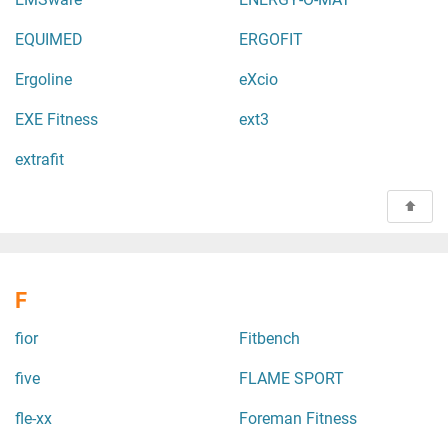
EQUIMED
ERGOFIT
Ergoline
eXcio
EXE Fitness
ext3
extrafit
F
fior
Fitbench
five
FLAME SPORT
fle-xx
Foreman Fitness