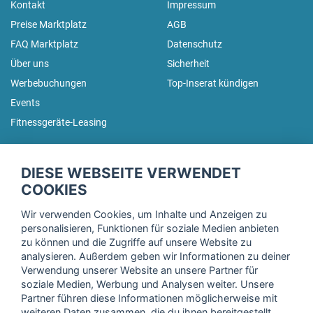
Kontakt
Impressum
Preise Marktplatz
AGB
FAQ Marktplatz
Datenschutz
Über uns
Sicherheit
Werbebuchungen
Top-Inserat kündigen
Events
Fitnessgeräte-Leasing
fitnessmarkt.de Newsletter
DIESE WEBSEITE VERWENDET
Trage dich hier für unseren Newsletter ein und erhalte regelmäßig
COOKIES
die neuesten Angebote!
Wir verwenden Cookies, um Inhalte und Anzeigen zu
personalisieren, Funktionen für soziale Medien anbieten
zu können und die Zugriffe auf unsere Website zu
analysieren. Außerdem geben wir Informationen zu deiner
Ich stimme der Verarbeitung meiner Daten, wie in der
Verwendung unserer Website an unsere Partner für
soziale Medien, Werbung und Analysen weiter. Unsere
Einwilligungserklärung
der fitnessmarkt.de services GmbH
Partner führen diese Informationen möglicherweise mit
beschrieben, zu und bestätige, dass ich das 16. Lebensjahr
weiteren Daten zusammen, die du ihnen bereitgestellt