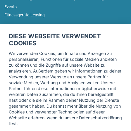
Events
Fitnessgeräte-Leasing
fitnessmarkt.de Newsletter
DIESE WEBSEITE VERWENDET
Trage dich hier für unseren Newsletter ein und erhalte regelmäßig
COOKIES
die neuesten Angebote!
Wir verwenden Cookies, um Inhalte und Anzeigen zu
personalisieren, Funktionen für soziale Medien anbieten
zu können und die Zugriffe auf unsere Website zu
analysieren. Außerdem geben wir Informationen zu deiner
Ich stimme der Verarbeitung meiner Daten, wie in der
Verwendung unserer Website an unsere Partner für
soziale Medien, Werbung und Analysen weiter. Unsere
Einwilligungserklärung
der fitnessmarkt.de services GmbH
Partner führen diese Informationen möglicherweise mit
beschrieben, zu und bestätige, dass ich das 16. Lebensjahr
weiteren Daten zusammen, die du ihnen bereitgestellt
vollendet habe. Ich kann diese Einwilligung jederzeit mit
hast oder die sie im Rahmen deiner Nutzung der Dienste
Wirkung für die Zukunft widerrufen. Weitere Informationen
gesammelt haben. Du kannst mehr über die Nutzung von
finden Sie in unserer
Datenschutzerklärung
.
Cookies und verwandter Technologien auf dieser
Webseite erfahren, wenn du unsere Datenschutzerklärung
liest.
Anmelden