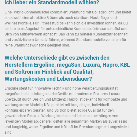
ich lieber ein Standardmodell wählen?
Eine Hybrid-Sonnendusche kombiniert Bräunung mit Collagenlicht und bietet
so sowohl eine attraktive Bräune als auch sichtbare Hautpflege- und
Wellnessvorteile. Für Fitnessstudios kann sich die Investition lohnen, da Du
ein breiteres Angebot für unterschiedliche Kundenbedürfnisse schaffst und
Dich von Mitbewerbern abhebst. Das kann zu höherer Kundenzufriedenheit
und zusätzlichem Umsatz führen, während Standardmodelle vor allem für
reine Bräunungswünsche geeignet sind.
Welche Unterschiede gibt es zwischen den
Herstellern Ergoline, megaSun, Luxura, Hapro, KBL
und Soltron im Hinblick auf Qualität,
Wartungskosten und Lebensdauer?
Ergoline steht für innovative Technik und hohe Verarbeitungsqualität,
megaSun bietet leistungsstarke Geräte mit modernen Features, Luxura
überzeugt durch Design und Effizienz, Hapro ist bekannt für kompakte und
wartungsarme Modelle, KBL punktet mit langlebigen, individuell
konfigurierbaren Geräten, und Soltron bietet solide Qualität für den
gewerblichen Einsatz. Wartungskosten und Lebensdauer hängen vom
jeweiligen Modell ab, generell gelten alle genannten Marken als zuverlässig
und langlebig, wobei Ergoline und KBL oft im Premiumsegment angesiedelt
sind.