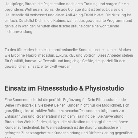
Hautpflege, fördern die Regeneration nach dem Training und sorgen für ein
besonderes Wellness-Erlebnis. Gerade Collagenlicht ist beliebt, da es die
Hautelastizität verbessert und einen Anti-Aging-Effekt bietet. Die Nutzung ist
einfach: Du stellst Dich in die Kabine, wählst das gewünschte Programm und
genießt in wenigen Minuten eine frische Bräune oder eine wohltuende
Lichtanwendung.
Zu den führenden Herstellern professioneller Sonnenduschen zählen Marken
wie Ergoline, Hapro, megaSun, Luxura, KBL und Soltron. Diese Anbieter stehen
für Qualität, innovative Technik und langlebige Geräte, die speziell für den
gewerblichen Einsatz entwickelt wurden.
Einsatz im Fitnessstudio & Physiostudio
Eine Sonnendusche ist die perfekte Ergänzung für Dein Fitnessstudio oder
Deine Physiopraxis. Sie bietet Deinen Kunden nicht nur die Möglichkeit, sich
ganzjährig eine attraktive Bräune zu verschaffen, sondern trägt auch zur
Entspannung und Regeneration nach dem Training bei. Die Anwendung
fördert das Wohlbefinden, steigert die Motivation und sorgt für eine höhere
Kundenzufriedenheit. Im Wellnessbereich ist die Bräunungsdusche ein
gefragtes Zusatzangebot zur Kundenbindung und Differenzierung gegenüber