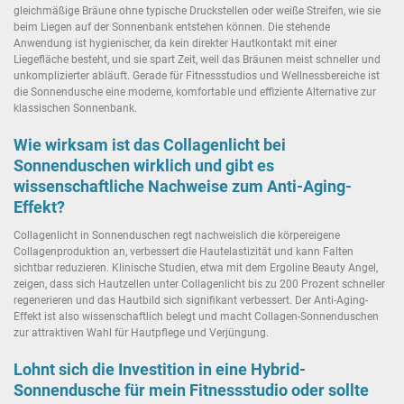
gleichmäßige Bräune ohne typische Druckstellen oder weiße Streifen, wie sie
beim Liegen auf der Sonnenbank entstehen können. Die stehende
Anwendung ist hygienischer, da kein direkter Hautkontakt mit einer
Liegefläche besteht, und sie spart Zeit, weil das Bräunen meist schneller und
unkomplizierter abläuft. Gerade für Fitnessstudios und Wellnessbereiche ist
die Sonnendusche eine moderne, komfortable und effiziente Alternative zur
klassischen Sonnenbank.
Wie wirksam ist das Collagenlicht bei
Sonnenduschen wirklich und gibt es
wissenschaftliche Nachweise zum Anti-Aging-
Effekt?
Collagenlicht in Sonnenduschen regt nachweislich die körpereigene
Collagenproduktion an, verbessert die Hautelastizität und kann Falten
sichtbar reduzieren. Klinische Studien, etwa mit dem Ergoline Beauty Angel,
zeigen, dass sich Hautzellen unter Collagenlicht bis zu 200 Prozent schneller
regenerieren und das Hautbild sich signifikant verbessert. Der Anti-Aging-
Effekt ist also wissenschaftlich belegt und macht Collagen-Sonnenduschen
zur attraktiven Wahl für Hautpflege und Verjüngung.
Lohnt sich die Investition in eine Hybrid-
Sonnendusche für mein Fitnessstudio oder sollte