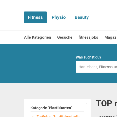
Fitness
Physio
Beauty
Alle Kategorien
Gesuche
fitnessjobs
Magaz
Was suchst du?
TOP n
Kategorie "Plastikkarten"
Zurück zu Zutrittskontrolle