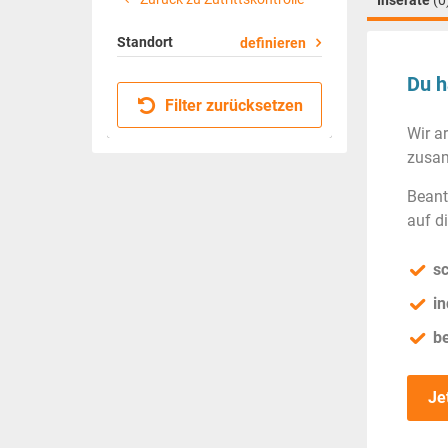
Inserate
(0
Standort
definieren
Du h
Filter zurücksetzen
Wir a
zusam
Beant
auf d
sc
in
b
Je