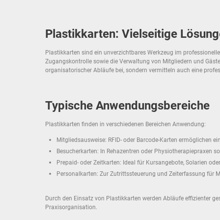
Plastikkarten: Vielseitige Lösun
Plastikkarten sind ein unverzichtbares Werkzeug im professionellen
Zugangskontrolle sowie die Verwaltung von Mitgliedern und Gästen.
organisatorischer Abläufe bei, sondern vermitteln auch eine prof
Typische Anwendungsbereiche
Plastikkarten finden in verschiedenen Bereichen Anwendung:
Mitgliedsausweise: RFID- oder Barcode-Karten ermöglichen ein
Besucherkarten: In Rehazentren oder Physiotherapiepraxen sorg
Prepaid- oder Zeitkarten: Ideal für Kursangebote, Solarien oder
Personalkarten: Zur Zutrittssteuerung und Zeiterfassung für M
Durch den Einsatz von Plastikkarten werden Abläufe effizienter ges
Praxisorganisation.