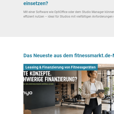
einsetzen?
Mit einer Software wie OptiOffice oder dem Studio Manager können 
effizient nutzen – ideal für Studios mit vielfältigen Anforderungen
Das Neueste aus dem fitnessmarkt.de
Leasing & Finanzierung von Fitnessgeräten