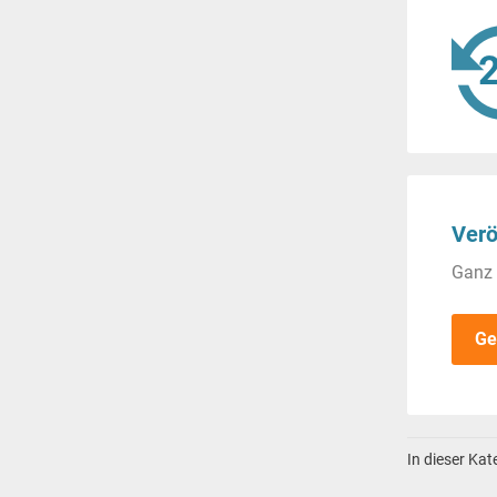
Verö
Ganz 
Ge
In dieser Ka