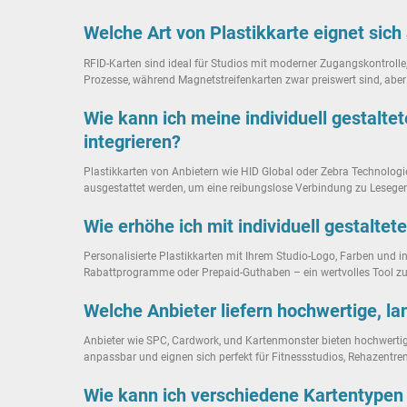
Welche Art von Plastikkarte eignet sic
RFID-Karten sind ideal für Studios mit moderner Zugangskontrolle,
Prozesse, während Magnetstreifenkarten zwar preiswert sind, aber 
Wie kann ich meine individuell gestalt
integrieren?
Plastikkarten von Anbietern wie HID Global oder Zebra Technologi
ausgestattet werden, um eine reibungslose Verbindung zu Lesegerä
Wie erhöhe ich mit individuell gestalt
Personalisierte Plastikkarten mit Ihrem Studio-Logo, Farben und i
Rabattprogramme oder Prepaid-Guthaben – ein wertvolles Tool zur
Welche Anbieter liefern hochwertige, la
Anbieter wie SPC, Cardwork, und Kartenmonster bieten hochwertige
anpassbar und eignen sich perfekt für Fitnessstudios, Rehazentre
Wie kann ich verschiedene Kartentypen (