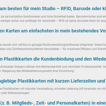
h am besten für mein Studio – RFID, Barcode oder 
 da sie kontaktlos funktionieren und hohe Sicherheit bieten. Barcode-Karten sind ei
weniger sicher und anfälliger für Verschleiß – RFID ist daher die beste Wahl für la
eten Karten am einfachsten in mein bestehendes Ve
es lassen sich nahtlos in gängige Studioverwaltungssoftwares integrieren. Diese K
ten und Zutrittskontrollsystemen herzustellen – für maximale Effizienz und Sicherh
eten Plastikkarten die Kundenbindung und den Wie
ndividuellen Designs stärken Ihre Markenidentität und vermitteln Professionalität. 
 Steigerung des Wiedererkennungswerts Ihrer Einrichtung.
nglebige Plastikkarten mit kurzen Lieferzeiten un
 Plastikkarten mit robuster Verarbeitung, schneller Lieferung (oft innerhalb von 4
n oder Wellnessanlagen.
z. B. Mitglieds-, Zeit- und Personalkarten) in ein