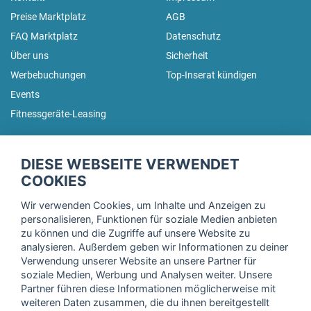
Preise Marktplatz
AGB
FAQ Marktplatz
Datenschutz
Über uns
Sicherheit
Werbebuchungen
Top-Inserat kündigen
Events
Fitnessgeräte-Leasing
fitnessmarkt.de Newsletter
DIESE WEBSEITE VERWENDET
Trage dich hier für unseren Newsletter ein und erhalte regelmäßig
COOKIES
die neuesten Angebote!
Wir verwenden Cookies, um Inhalte und Anzeigen zu
personalisieren, Funktionen für soziale Medien anbieten
zu können und die Zugriffe auf unsere Website zu
analysieren. Außerdem geben wir Informationen zu deiner
Ich stimme der Verarbeitung meiner Daten, wie in der
Verwendung unserer Website an unsere Partner für
soziale Medien, Werbung und Analysen weiter. Unsere
Einwilligungserklärung
der fitnessmarkt.de services GmbH
Partner führen diese Informationen möglicherweise mit
beschrieben, zu und bestätige, dass ich das 16. Lebensjahr
weiteren Daten zusammen, die du ihnen bereitgestellt
vollendet habe. Ich kann diese Einwilligung jederzeit mit