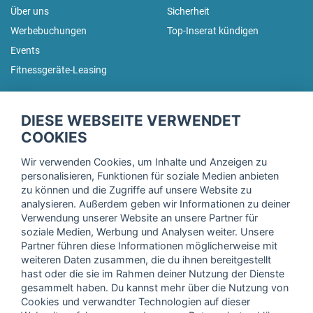
Über uns
Sicherheit
Werbebuchungen
Top-Inserat kündigen
Events
Fitnessgeräte-Leasing
fitnessmarkt.de Newsletter
DIESE WEBSEITE VERWENDET
Trage dich hier für unseren Newsletter ein und erhalte regelmäßig
COOKIES
die neuesten Angebote!
Wir verwenden Cookies, um Inhalte und Anzeigen zu
personalisieren, Funktionen für soziale Medien anbieten
zu können und die Zugriffe auf unsere Website zu
analysieren. Außerdem geben wir Informationen zu deiner
Ich stimme der Verarbeitung meiner Daten, wie in der
Verwendung unserer Website an unsere Partner für
soziale Medien, Werbung und Analysen weiter. Unsere
Einwilligungserklärung
der fitnessmarkt.de services GmbH
Partner führen diese Informationen möglicherweise mit
beschrieben, zu und bestätige, dass ich das 16. Lebensjahr
weiteren Daten zusammen, die du ihnen bereitgestellt
vollendet habe. Ich kann diese Einwilligung jederzeit mit
hast oder die sie im Rahmen deiner Nutzung der Dienste
Wirkung für die Zukunft widerrufen. Weitere Informationen
gesammelt haben. Du kannst mehr über die Nutzung von
finden Sie in unserer
Datenschutzerklärung
.
Cookies und verwandter Technologien auf dieser