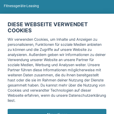
Fitnessgeräte-Leasing
fitnessmarkt.de Newsletter
DIESE WEBSEITE VERWENDET
Trage dich hier für unseren Newsletter ein und erhalte regelmäßig
COOKIES
die neuesten Angebote!
Wir verwenden Cookies, um Inhalte und Anzeigen zu
personalisieren, Funktionen für soziale Medien anbieten
zu können und die Zugriffe auf unsere Website zu
analysieren. Außerdem geben wir Informationen zu deiner
Ich stimme der Verarbeitung meiner Daten, wie in der
Verwendung unserer Website an unsere Partner für
soziale Medien, Werbung und Analysen weiter. Unsere
Einwilligungserklärung
der fitnessmarkt.de services GmbH
Partner führen diese Informationen möglicherweise mit
beschrieben, zu und bestätige, dass ich das 16. Lebensjahr
weiteren Daten zusammen, die du ihnen bereitgestellt
vollendet habe. Ich kann diese Einwilligung jederzeit mit
hast oder die sie im Rahmen deiner Nutzung der Dienste
Wirkung für die Zukunft widerrufen. Weitere Informationen
gesammelt haben. Du kannst mehr über die Nutzung von
finden Sie in unserer
Datenschutzerklärung
.
Cookies und verwandter Technologien auf dieser
Webseite erfahren, wenn du unsere Datenschutzerklärung
liest.
Anmelden