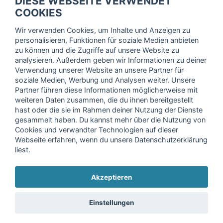
DIESE WEBSEITE VERWENDET
Trage dich hier für unseren Newsletter ein und erhalte regelmäßig
COOKIES
die neuesten Angebote!
Wir verwenden Cookies, um Inhalte und Anzeigen zu
personalisieren, Funktionen für soziale Medien anbieten
zu können und die Zugriffe auf unsere Website zu
analysieren. Außerdem geben wir Informationen zu deiner
Ich stimme der Verarbeitung meiner Daten, wie in der
Verwendung unserer Website an unsere Partner für
soziale Medien, Werbung und Analysen weiter. Unsere
Einwilligungserklärung
der fitnessmarkt.de services GmbH
Partner führen diese Informationen möglicherweise mit
beschrieben, zu und bestätige, dass ich das 16. Lebensjahr
weiteren Daten zusammen, die du ihnen bereitgestellt
vollendet habe. Ich kann diese Einwilligung jederzeit mit
hast oder die sie im Rahmen deiner Nutzung der Dienste
Wirkung für die Zukunft widerrufen. Weitere Informationen
gesammelt haben. Du kannst mehr über die Nutzung von
finden Sie in unserer
Datenschutzerklärung
.
Cookies und verwandter Technologien auf dieser
Webseite erfahren, wenn du unsere Datenschutzerklärung
liest.
Anmelden
Akzeptieren
Copyright © 2026 fitnessmarkt.de services GmbH
Einstellungen