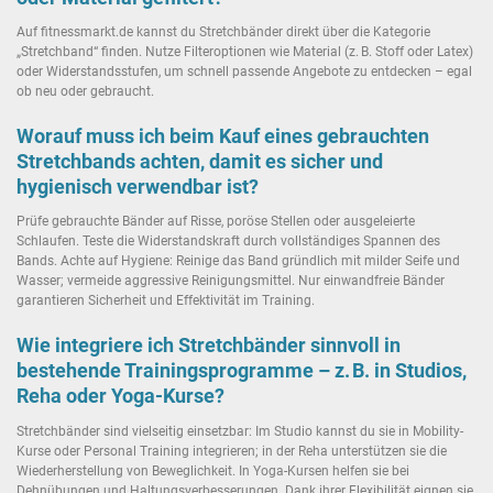
Auf fitnessmarkt.de kannst du Stretchbänder direkt über die Kategorie
„Stretchband“ finden. Nutze Filteroptionen wie Material (z. B. Stoff oder Latex)
oder Widerstandsstufen, um schnell passende Angebote zu entdecken – egal
ob neu oder gebraucht.
Worauf muss ich beim Kauf eines gebrauchten
Stretchbands achten, damit es sicher und
hygienisch verwendbar ist?
Prüfe gebrauchte Bänder auf Risse, poröse Stellen oder ausgeleierte
Schlaufen. Teste die Widerstandskraft durch vollständiges Spannen des
Bands. Achte auf Hygiene: Reinige das Band gründlich mit milder Seife und
Wasser; vermeide aggressive Reinigungsmittel. Nur einwandfreie Bänder
garantieren Sicherheit und Effektivität im Training.
Wie integriere ich Stretchbänder sinnvoll in
bestehende Trainingsprogramme – z. B. in Studios,
Reha oder Yoga-Kurse?
Stretchbänder sind vielseitig einsetzbar: Im Studio kannst du sie in Mobility-
Kurse oder Personal Training integrieren; in der Reha unterstützen sie die
Wiederherstellung von Beweglichkeit. In Yoga-Kursen helfen sie bei
Dehnübungen und Haltungsverbesserungen. Dank ihrer Flexibilität eignen sie