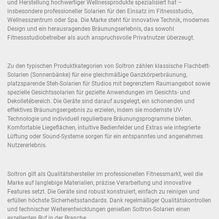
und Herstellung hochwertiger Wellnessprodukte spezialisiert hat –
insbesondere professioneller Solarien für den Einsatz im Fitnessstudio,
Wellnesszentrum oder Spa. Die Marke steht für innovative Technik, modernes
Design und ein herausragendes Bräunungserlebnis, das sowohl
Fitnessstudiobetreiber als auch anspruchsvolle Privatnutzer überzeugt.
Zu den typischen Produktkategorien von Soltron zählen klassische Flachbett-
Solarien (Sonnenbänke) für eine gleichmäßige Ganzkörperbräunung,
platzsparende Steh-Solarien für Studios mit begrenztem Raumangebot sowie
spezielle Gesichtssolarien für gezielte Anwendungen im Gesichts- und
Dekolletébereich. Die Geräte sind darauf ausgelegt, ein schonendes und
effektives Bräunungsergebnis zu erzielen, indem sie modernste UV-
Technologie und individuell regulierbare Bräunungsprogramme bieten.
Komfortable Liegeflächen, intuitive Bedienfelder und Extras wie integrierte
Lüftung oder Sound-Systeme sorgen für ein entspanntes und angenehmes
Nutzererlebnis.
Soltron gilt als Qualitätshersteller im professionellen Fitnessmarkt, weil die
Marke auf langlebige Materialien, präzise Verarbeitung und innovative
Features setzt. Die Geräte sind robust konstruiert, einfach zu reinigen und
erfüllen höchste Sicherheitsstandards. Dank regelmäßiger Qualitätskontrollen
und technischer Weiterentwicklungen genießen Soltron-Solarien einen
exzellenten Ruf in der Branche.