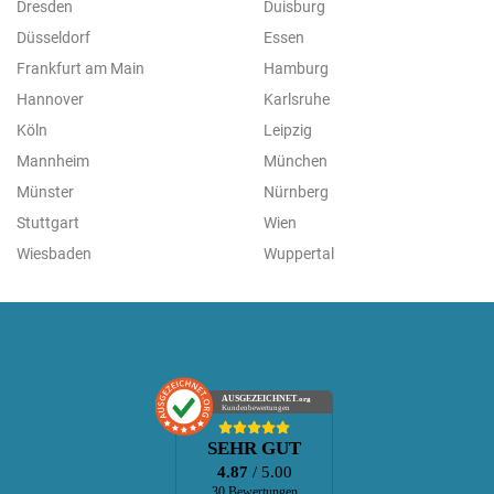
Dresden
Duisburg
Düsseldorf
Essen
Frankfurt am Main
Hamburg
Hannover
Karlsruhe
Köln
Leipzig
Mannheim
München
Münster
Nürnberg
Stuttgart
Wien
Wiesbaden
Wuppertal
AUSGEZEICHNET
.org
Kundenbewertungen
SEHR GUT
4.87
/ 5.00
30 Bewertungen