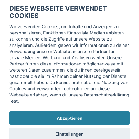
fitnessmarkt.de Newsletter
DIESE WEBSEITE VERWENDET
Trage dich hier für unseren Newsletter ein und erhalte regelmäßig
COOKIES
die neuesten Angebote!
Wir verwenden Cookies, um Inhalte und Anzeigen zu
personalisieren, Funktionen für soziale Medien anbieten
zu können und die Zugriffe auf unsere Website zu
analysieren. Außerdem geben wir Informationen zu deiner
Ich stimme der Verarbeitung meiner Daten, wie in der
Verwendung unserer Website an unsere Partner für
soziale Medien, Werbung und Analysen weiter. Unsere
Einwilligungserklärung
der fitnessmarkt.de services GmbH
Partner führen diese Informationen möglicherweise mit
beschrieben, zu und bestätige, dass ich das 16. Lebensjahr
weiteren Daten zusammen, die du ihnen bereitgestellt
vollendet habe. Ich kann diese Einwilligung jederzeit mit
hast oder die sie im Rahmen deiner Nutzung der Dienste
Wirkung für die Zukunft widerrufen. Weitere Informationen
gesammelt haben. Du kannst mehr über die Nutzung von
finden Sie in unserer
Datenschutzerklärung
.
Cookies und verwandter Technologien auf dieser
Webseite erfahren, wenn du unsere Datenschutzerklärung
liest.
Anmelden
Akzeptieren
Copyright © 2026 fitnessmarkt.de services GmbH
Einstellungen