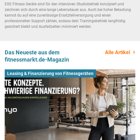
EXE Fitness Geräte sind für den intensiven Studiobetrieb konzipiert und
zeichnen sich durch eine lange Lebensdauer aus. Auch bei hoher Belastung
kannst du auf eine zuverlässige Ersatzteilversorgung und einen
professionellen Support zählen, sodass dein Trainingsbetrieb langfristig
gesichert bleibt und Ausfallzeiten minimiert werden.
Das Neueste aus dem
Alle Artikel
fitnessmarkt.de-Magazin
Leasing & Finanzierung von Fitnessgeräten