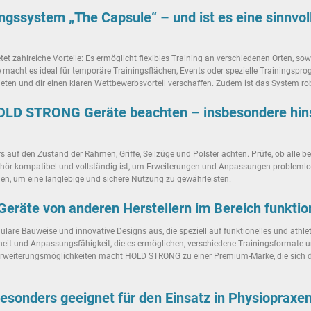
ingssystem „The Capsule“ – und ist es eine sinnvol
ahlreiche Vorteile: Es ermöglicht flexibles Training an verschiedenen Orten, sowo
 macht es ideal für temporäre Trainingsflächen, Events oder spezielle Trainingspr
en und dir einen klaren Wettbewerbsvorteil verschaffen. Zudem ist das System robu
LD STRONG Geräte beachten – insbesondere hinsic
f den Zustand der Rahmen, Griffe, Seilzüge und Polster achten. Prüfe, ob alle bewe
ör kompatibel und vollständig ist, um Erweiterungen und Anpassungen problemlos 
n, um eine langlebige und sichere Nutzung zu gewährleisten.
äte von anderen Herstellern im Bereich funktione
are Bauweise und innovative Designs aus, die speziell auf funktionelles und athlet
ustheit und Anpassungsfähigkeit, die es ermöglichen, verschiedene Trainingsformat
 Erweiterungsmöglichkeiten macht HOLD STRONG zu einer Premium-Marke, die sich 
onders geeignet für den Einsatz in Physiopraxen