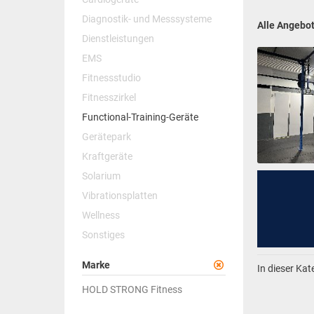
Diagnostik- und Messsysteme
Alle Angebo
Dienstleistungen
EMS
Fitnessstudio
Fitnesszirkel
Functional-Training-Geräte
Gerätepark
Kraftgeräte
Solarium
Vibrationsplatten
Wellness
Sonstiges
Marke
In dieser Ka
HOLD STRONG Fitness