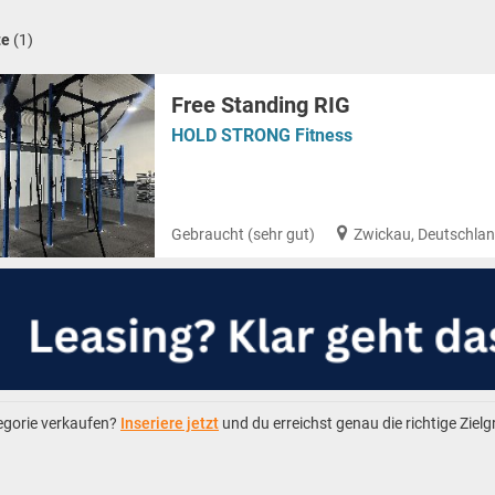
te
(1)
Free Standing RIG
HOLD STRONG Fitness
Gebraucht (sehr gut)
Zwickau, Deutschla
tegorie verkaufen?
Inseriere jetzt
und du erreichst genau die richtige Ziel