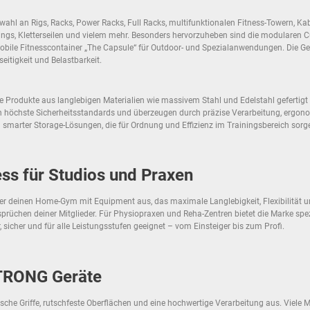
ahl an Rigs, Racks, Power Racks, Full Racks, multifunktionalen Fitness-Towern, 
ings, Kletterseilen und vielem mehr. Besonders hervorzuheben sind die modularen 
ile Fitnesscontainer „The Capsule“ für Outdoor- und Spezialanwendungen. Die Gerät
itigkeit und Belastbarkeit.
die Produkte aus langlebigen Materialien wie massivem Stahl und Edelstahl geferti
llen höchste Sicherheitsstandards und überzeugen durch präzise Verarbeitung, ergon
 smarter Storage-Lösungen, die für Ordnung und Effizienz im Trainingsbereich sorg
ss für Studios und Praxen
er deinen Home-Gym mit Equipment aus, das maximale Langlebigkeit, Flexibilität un
üchen deiner Mitglieder. Für Physiopraxen und Reha-Zentren bietet die Marke spezi
, sicher und für alle Leistungsstufen geeignet – vom Einsteiger bis zum Profi.
TRONG Geräte
che Griffe, rutschfeste Oberflächen und eine hochwertige Verarbeitung aus. Viele