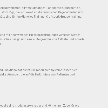
Kabelzugsystemen, Klimmzugstangen, Langhanteln, Kurzhanteln,
Custom Rigs, die sich exakt an die räumlichen Gegebenheiten und
e sind für funktionelles Training, Kraftsport, Gruppentraining,
gt und mit hochwertigen Pulverbeschichtungen versehen werden.
omisches Design und eine außergewöhnliche Ästhetik. Individuelle
en.
d Funktionalität bietet. Die modularen Systeme lassen sich
elle Lösungen, die auf die Bedürfnisse von Patienten und
 Modelle sind modular erweiterbar und können mit Zubehör wie