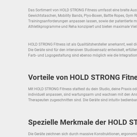
Das Sortiment von HOLD STRONG Fitness umfasst eine breite Ausw
Gewichtstaschen, Mobility Bands, Plyo-Boxen, Battle Ropes, Gym R
Trainingsanforderungen anpassen lassen, sowie der patentierte mob
Athletikprogramme und Reha konzipiert und bieten maximale Vielse
HOLD STRONG Fitness ist als Qualitätshersteller anerkannt, weil 
Die Geräte sind für den intensiven Studioeinsatz entwickelt, erfü
Farb- und Logogestaltung sind ebenso möglich wie die Integration
Vorteile von HOLD STRONG Fitne
Mit HOLD STRONG Fitness stattest du dein Studio, deine Praxis od
individuell anpassen, sind wartungsarm und wachsen mit den Anspr
Therapeuten zugeschnitten sind. Die Geräte sind intuitiv bedienbar
Spezielle Merkmale der HOLD S
Die Geräte zeichnen sich durch massive Konstruktionen, ergonomis