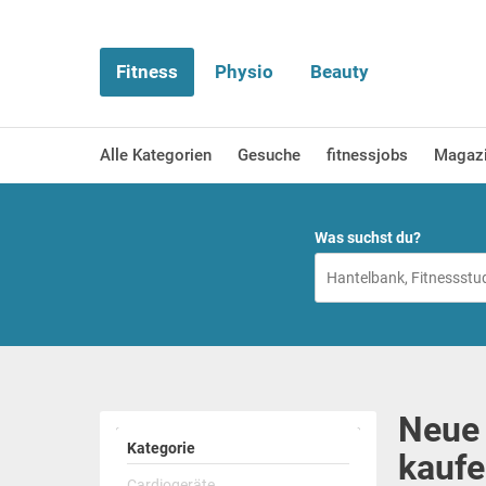
Fitness
Physio
Beauty
Alle Kategorien
Gesuche
fitnessjobs
Magaz
Was suchst du?
Neue 
Kategorie
kaufe
Cardiogeräte