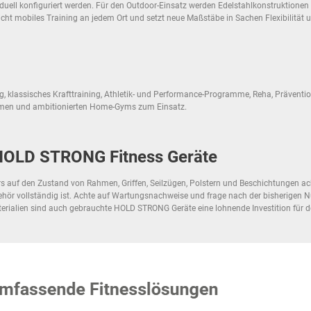
duell konfiguriert werden. Für den Outdoor-Einsatz werden Edelstahlkonstruktionen
cht mobiles Training an jedem Ort und setzt neue Maßstäbe in Sachen Flexibilität 
g, klassisches Krafttraining, Athletik- und Performance-Programme, Reha, Präventi
ehmen und ambitionierten Home-Gyms zum Einsatz.
 HOLD STRONG Fitness Geräte
uf den Zustand von Rahmen, Griffen, Seilzügen, Polstern und Beschichtungen achten
ör vollständig ist. Achte auf Wartungsnachweise und frage nach der bisherigen Nu
rialien sind auch gebrauchte HOLD STRONG Geräte eine lohnende Investition für d