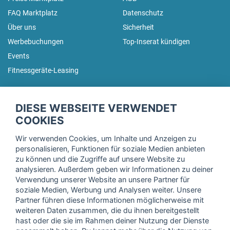
FAQ Marktplatz
Datenschutz
Über uns
Sicherheit
Werbebuchungen
Top-Inserat kündigen
Events
Fitnessgeräte-Leasing
fitnessmarkt.de Newsletter
DIESE WEBSEITE VERWENDET
Trage dich hier für unseren Newsletter ein und erhalte regelmäßig
COOKIES
die neuesten Angebote!
Wir verwenden Cookies, um Inhalte und Anzeigen zu
personalisieren, Funktionen für soziale Medien anbieten
zu können und die Zugriffe auf unsere Website zu
analysieren. Außerdem geben wir Informationen zu deiner
Ich stimme der Verarbeitung meiner Daten, wie in der
Verwendung unserer Website an unsere Partner für
soziale Medien, Werbung und Analysen weiter. Unsere
Einwilligungserklärung
der fitnessmarkt.de services GmbH
Partner führen diese Informationen möglicherweise mit
beschrieben, zu und bestätige, dass ich das 16. Lebensjahr
weiteren Daten zusammen, die du ihnen bereitgestellt
vollendet habe. Ich kann diese Einwilligung jederzeit mit
hast oder die sie im Rahmen deiner Nutzung der Dienste
Wirkung für die Zukunft widerrufen. Weitere Informationen