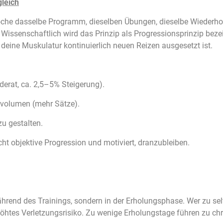
leich
 Woche dasselbe Programm, dieselben Übungen, dieselbe Wiederho
. Wissenschaftlich wird das Prinzip als Progressionsprinzip beze
 deine Muskulatur kontinuierlich neuen Reizen ausgesetzt ist.
erat, ca. 2,5–5% Steigerung).
svolumen (mehr Sätze).
zu gestalten.
t objektive Progression und motiviert, dranzubleiben.
rend des Trainings, sondern in der Erholungsphase. Wer zu selte
erhöhtes Verletzungsrisiko. Zu wenige Erholungstage führen zu c