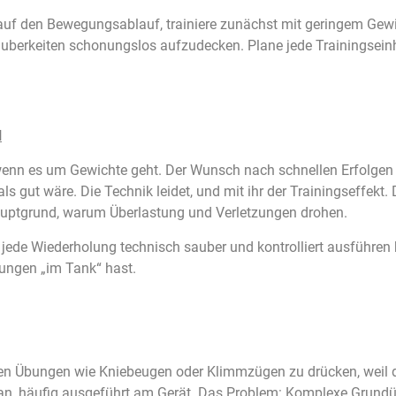
auf den Bewegungsablauf, trainiere zunächst mit geringem Gewich
auberkeiten schonungslos aufzudecken. Plane jede Trainingseinhe
l
wenn es um Gewichte geht. Der Wunsch nach schnellen Erfolgen od
als gut wäre. Die Technik leidet, und mit ihr der Trainingseffek
auptgrund, warum Überlastung und Verletzungen drohen.
jede Wiederholung technisch sauber und kontrolliert ausführen 
ungen „im Tank“ hast.
en Übungen wie Kniebeugen oder Klimmzügen zu drücken, weil d
lan, häufig ausgeführt am Gerät. Das Problem: Komplexe Grundüb