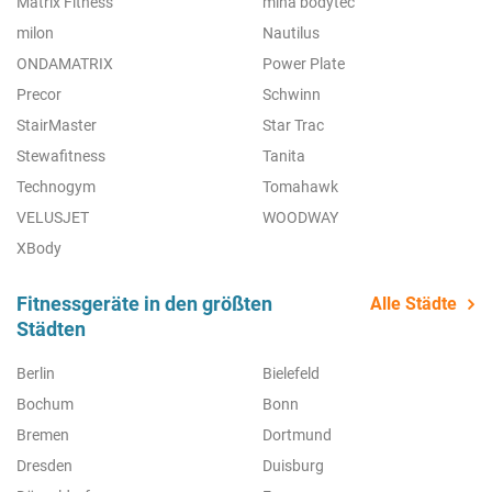
Matrix Fitness
miha bodytec
milon
Nautilus
ONDAMATRIX
Power Plate
Precor
Schwinn
StairMaster
Star Trac
Stewafitness
Tanita
Technogym
Tomahawk
VELUSJET
WOODWAY
XBody
Fitnessgeräte in den größten
Alle Städte
Städten
Berlin
Bielefeld
Bochum
Bonn
Bremen
Dortmund
Dresden
Duisburg