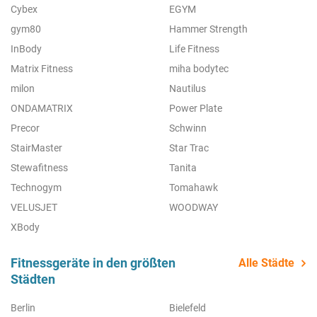
Cybex
EGYM
gym80
Hammer Strength
InBody
Life Fitness
Matrix Fitness
miha bodytec
milon
Nautilus
ONDAMATRIX
Power Plate
Precor
Schwinn
StairMaster
Star Trac
Stewafitness
Tanita
Technogym
Tomahawk
VELUSJET
WOODWAY
XBody
Fitnessgeräte in den größten
Alle Städte
Städten
Berlin
Bielefeld