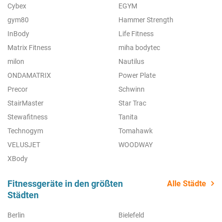
Cybex
EGYM
gym80
Hammer Strength
InBody
Life Fitness
Matrix Fitness
miha bodytec
milon
Nautilus
ONDAMATRIX
Power Plate
Precor
Schwinn
StairMaster
Star Trac
Stewafitness
Tanita
Technogym
Tomahawk
VELUSJET
WOODWAY
XBody
Fitnessgeräte in den größten
Alle Städte
Städten
Berlin
Bielefeld