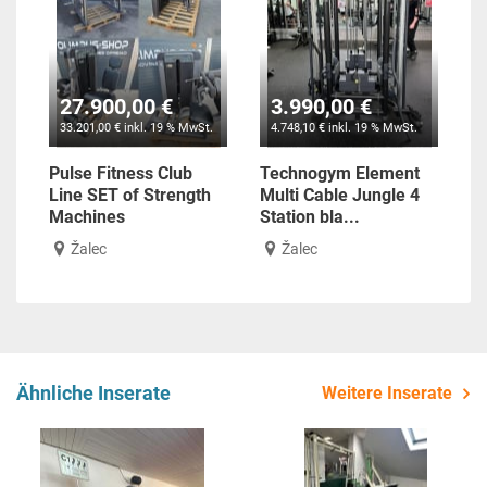
27.900,00 €
3.990,00 €
33.201,00 € inkl. 19 % MwSt.
4.748,10 € inkl. 19 % MwSt.
Pulse Fitness Club
Technogym Element
Line SET of Strength
Multi Cable Jungle 4
Machines
Station bla...
Žalec
Žalec
Ähnliche Inserate
Weitere Inserate