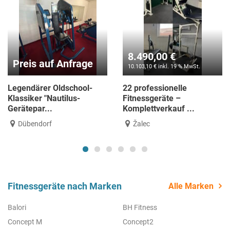
8.490,00 €
2.490,00 €
nfrage
10.103,10 € inkl. 19 % MwSt.
2.963,10 € inkl. 19 %
school-
22 professionelle
Matrix Ultra mit
lus-
Fitnessgeräte –
Konsole – Matt
Komplettverkauf ...
–...
Žalec
Žalec
Fitnessgeräte nach Marken
Alle Marken
Balori
BH Fitness
Concept M
Concept2