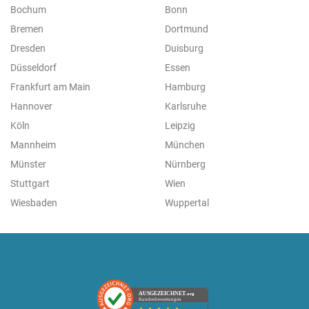
Bochum
Bonn
Bremen
Dortmund
Dresden
Duisburg
Düsseldorf
Essen
Frankfurt am Main
Hamburg
Hannover
Karlsruhe
Köln
Leipzig
Mannheim
München
Münster
Nürnberg
Stuttgart
Wien
Wiesbaden
Wuppertal
AUSGEZEICHNET
.org
Kundenbewertungen