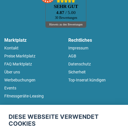
SEHR GUT
4.87
/ 5.00
30 Bewertungen
Hinweis zu den Bewertungen
Marktplatz
Rechtliches
Kontakt
Impressum
Preise Marktplatz
AGB
FAQ Marktplatz
Datenschutz
Über uns
Sicherheit
Werbebuchungen
Top-Inserat kündigen
Events
Fitnessgeräte-Leasing
fitnessmarkt.de Newsletter
DIESE WEBSEITE VERWENDET
Trage dich hier für unseren Newsletter ein und erhalte regelmäßig
COOKIES