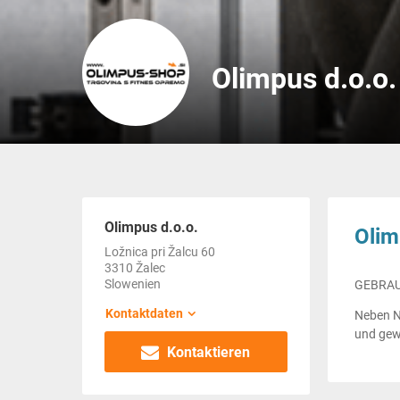
Olimpus d.o.o.
Olimpus d.o.o.
Olim
Ložnica pri Žalcu 60
3310 Žalec
Slowenien
GEBRAU
Kontaktdaten
Neben N
und gew
Kontaktieren