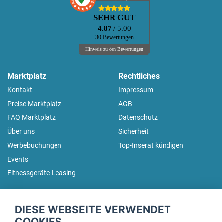
SEHR GUT
4.87
/ 5.00
30 Bewertungen
Hinweis zu den Bewertungen
Marktplatz
Rechtliches
Kontakt
Impressum
Preise Marktplatz
AGB
FAQ Marktplatz
Datenschutz
Über uns
Sicherheit
Werbebuchungen
Top-Inserat kündigen
Events
Fitnessgeräte-Leasing
fitnessmarkt.de Newsletter
DIESE WEBSEITE VERWENDET
Trage dich hier für unseren Newsletter ein und erhalte regelmäßig
COOKIES