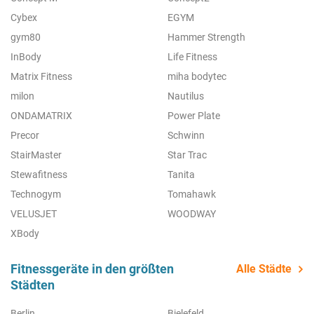
Cybex
EGYM
gym80
Hammer Strength
InBody
Life Fitness
Matrix Fitness
miha bodytec
milon
Nautilus
ONDAMATRIX
Power Plate
Precor
Schwinn
StairMaster
Star Trac
Stewafitness
Tanita
Technogym
Tomahawk
VELUSJET
WOODWAY
XBody
Fitnessgeräte in den größten
Alle Städte
Städten
Berlin
Bielefeld