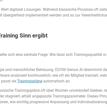
en.
he Wert digitaler Lösungen. Während klassische Prozesse oft z
ll übergreifend implementiert werden und so zur Vereinheitlichu
raining Sinn ergibt
ellte sich eine zentrale Frage: Wie lässt sich Trainingsqualitä
ogie und menschlicher Betreuung. EGYM Genius AI übernimmt da
ware analysiert kontinuierlich, wie oft ein Mitglied trainiert, we
s passt sie
Trainingspläne
automatisch an.
sische Trainingspläne oft über Wochen unverändert bleiben, re
er stagniert, erhält angepasste Trainingsparameter. Dieses Pri
tonen, wie wichtig progressive Anpassung und Individualisierung