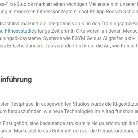
s-First-Studios markiert einen wichtigen Meilenstein in unserer 
ung in modernen Fitnesskonzepten“, sagt Philipp Roesch-Schla
sächlich markiert die Integration von KI in den Trainingsprozess
end
Fitnessstudios
lange Zeit primär Orte waren, an denen Mensc
ainingsökosysteme. Systeme wie EGYM Genius AI greifen aktiv in
Basis Entscheidungen. Das verändert nicht nur die Art, wie traini
inführung
 ersten Testphase. In ausgewählten Studios wurde die KI-gestütz
 um herauszufinden, wie neue Technologien im Alltag funktionie
ss First gehört, eine bedeutende strukturelle Neuausrichtung: die
amen Marke stellte das Unternehmen vor die Herausforderung, e