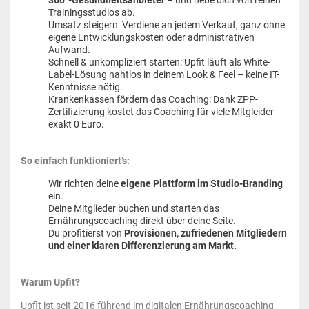
Trainingsstudios ab.
Umsatz steigern: Verdiene an jedem Verkauf, ganz ohne
eigene Entwicklungskosten oder administrativen
Aufwand.
Schnell & unkompliziert starten: Upfit läuft als White-
Label-Lösung nahtlos in deinem Look & Feel – keine IT-
Kenntnisse nötig.
Krankenkassen fördern das Coaching: Dank ZPP-
Zertifizierung kostet das Coaching für viele Mitgleider
exakt 0 Euro.
So einfach funktioniert’s:
Wir richten deine
eigene Plattform im Studio-Branding
ein.
Deine Mitglieder buchen und starten das
Ernährungscoaching direkt über deine Seite.
Du profitierst von
Provisionen, zufriedenen Mitgliedern
und einer klaren Differenzierung am Markt.
Warum Upfit?
Upfit ist seit 2016 führend im digitalen Ernährungscoaching