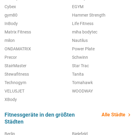
Cybex
EGYM
gym80
Hammer Strength
InBody
Life Fitness
Matrix Fitness
miha bodytec
milon
Nautilus
ONDAMATRIX
Power Plate
Precor
Schwinn
StairMaster
Star Trac
Stewafitness
Tanita
Technogym
Tomahawk
VELUSJET
WOODWAY
XBody
Fitnessgeräte in den größten
Alle Städte
Städten
Berlin
Bielefeld