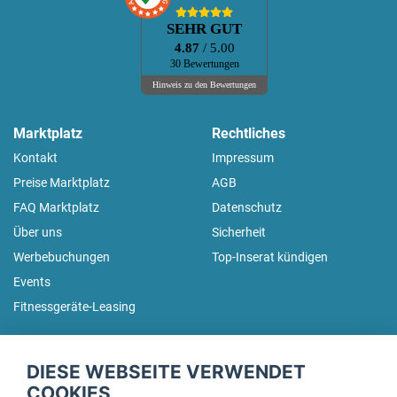
SEHR GUT
4.87
/ 5.00
30 Bewertungen
Hinweis zu den Bewertungen
Marktplatz
Rechtliches
Kontakt
Impressum
Preise Marktplatz
AGB
FAQ Marktplatz
Datenschutz
Über uns
Sicherheit
Werbebuchungen
Top-Inserat kündigen
Events
Fitnessgeräte-Leasing
fitnessmarkt.de Newsletter
DIESE WEBSEITE VERWENDET
Trage dich hier für unseren Newsletter ein und erhalte regelmäßig
COOKIES