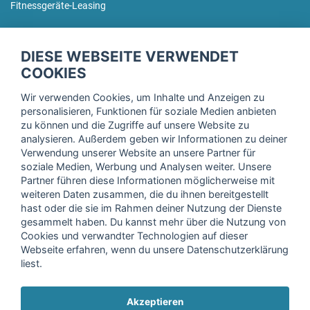
Fitnessgeräte-Leasing
fitnessmarkt.de Newsletter
DIESE WEBSEITE VERWENDET
Trage dich hier für unseren Newsletter ein und erhalte regelmäßig
COOKIES
die neuesten Angebote!
Wir verwenden Cookies, um Inhalte und Anzeigen zu
personalisieren, Funktionen für soziale Medien anbieten
zu können und die Zugriffe auf unsere Website zu
analysieren. Außerdem geben wir Informationen zu deiner
Ich stimme der Verarbeitung meiner Daten, wie in der
Verwendung unserer Website an unsere Partner für
soziale Medien, Werbung und Analysen weiter. Unsere
Einwilligungserklärung
der fitnessmarkt.de services GmbH
Partner führen diese Informationen möglicherweise mit
beschrieben, zu und bestätige, dass ich das 16. Lebensjahr
weiteren Daten zusammen, die du ihnen bereitgestellt
vollendet habe. Ich kann diese Einwilligung jederzeit mit
hast oder die sie im Rahmen deiner Nutzung der Dienste
Wirkung für die Zukunft widerrufen. Weitere Informationen
gesammelt haben. Du kannst mehr über die Nutzung von
finden Sie in unserer
Datenschutzerklärung
.
Cookies und verwandter Technologien auf dieser
Webseite erfahren, wenn du unsere Datenschutzerklärung
liest.
Anmelden
Akzeptieren