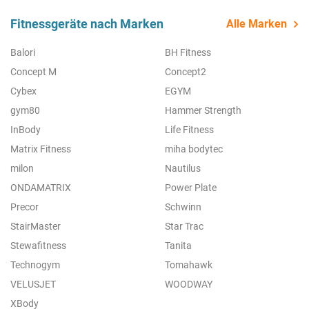
Fitnessgeräte nach Marken
Alle Marken
Balori
BH Fitness
Concept M
Concept2
Cybex
EGYM
gym80
Hammer Strength
InBody
Life Fitness
Matrix Fitness
miha bodytec
milon
Nautilus
ONDAMATRIX
Power Plate
Precor
Schwinn
StairMaster
Star Trac
Stewafitness
Tanita
Technogym
Tomahawk
VELUSJET
WOODWAY
XBody