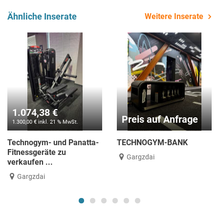
Ähnliche Inserate
Weitere Inserate
8 €
1.190,0
Preis auf Anfrage
l. 21 % MwSt.
1.190,00 € ink
 und Panatta-
TECHNOGYM-BANK
Technogym
te zu
Gargzdai
laa an de
..