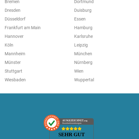
Bremen
Dortmund
Dresden
Duisburg
Düsseldorf
Essen
Frankfurt am Main
Hamburg
Hannover
Karlsruhe
Köln
Leipzig
Mannheim
München
Münster
Nürnberg
Stuttgart
Wien
Wiesbaden
Wuppertal
AUSGEZEICHNET
.org
Kundenbewertungen
SEHR GUT