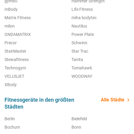
gym80
Hammer Strength
InBody
Life Fitness
Matrix Fitness
miha bodytec
milon
Nautilus
ONDAMATRIX
Power Plate
Precor
Schwinn
StairMaster
Star Trac
Stewafitness
Tanita
Technogym
Tomahawk
VELUSJET
WOODWAY
XBody
Fitnessgeräte in den größten
Alle Städte
Städten
Berlin
Bielefeld
Bochum
Bonn