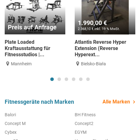
Preis auf Anfrage
Preis auf Anfrage
Spirit Fitness Ausstattung
Spirit Fitness SP-6518
für Physiotherapie &...
Pendulum Squat | NEU |
SOFO...
Mannheim
Mannheim
Fitnessgeräte nach Marken
Alle Marken
Balori
BH Fitness
Concept M
Concept2
Cybex
EGYM