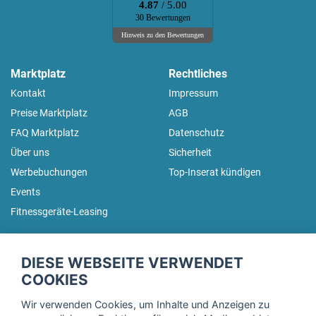
4.87
/ 5.00
30 Bewertungen
Hinweis zu den Bewertungen
Marktplatz
Rechtliches
Kontakt
Impressum
Preise Marktplatz
AGB
FAQ Marktplatz
Datenschutz
Über uns
Sicherheit
Werbebuchungen
Top-Inserat kündigen
Events
Fitnessgeräte-Leasing
fitnessmarkt.de Newsletter
DIESE WEBSEITE VERWENDET
Trage dich hier für unseren Newsletter ein und erhalte regelmäßig
COOKIES
die neuesten Angebote!
Wir verwenden Cookies, um Inhalte und Anzeigen zu