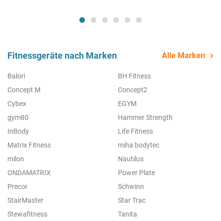
Fitnessgeräte nach Marken
Alle Marken
Balori
BH Fitness
Concept M
Concept2
Cybex
EGYM
gym80
Hammer Strength
InBody
Life Fitness
Matrix Fitness
miha bodytec
milon
Nautilus
ONDAMATRIX
Power Plate
Precor
Schwinn
StairMaster
Star Trac
Stewafitness
Tanita