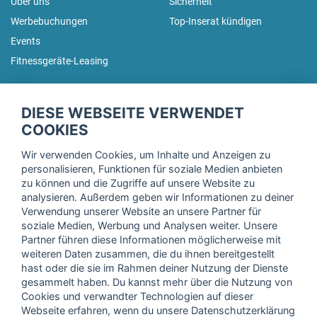
Über uns
Sicherheit
Werbebuchungen
Top-Inserat kündigen
Events
Fitnessgeräte-Leasing
fitnessmarkt.de Newsletter
DIESE WEBSEITE VERWENDET
Trage dich hier für unseren Newsletter ein und erhalte regelmäßig
COOKIES
die neuesten Angebote!
Wir verwenden Cookies, um Inhalte und Anzeigen zu
personalisieren, Funktionen für soziale Medien anbieten
zu können und die Zugriffe auf unsere Website zu
analysieren. Außerdem geben wir Informationen zu deiner
Ich stimme der Verarbeitung meiner Daten, wie in der
Verwendung unserer Website an unsere Partner für
soziale Medien, Werbung und Analysen weiter. Unsere
Einwilligungserklärung
der fitnessmarkt.de services GmbH
Partner führen diese Informationen möglicherweise mit
beschrieben, zu und bestätige, dass ich das 16. Lebensjahr
weiteren Daten zusammen, die du ihnen bereitgestellt
vollendet habe. Ich kann diese Einwilligung jederzeit mit
hast oder die sie im Rahmen deiner Nutzung der Dienste
Wirkung für die Zukunft widerrufen. Weitere Informationen
gesammelt haben. Du kannst mehr über die Nutzung von
finden Sie in unserer
Datenschutzerklärung
.
Cookies und verwandter Technologien auf dieser
Webseite erfahren, wenn du unsere Datenschutzerklärung