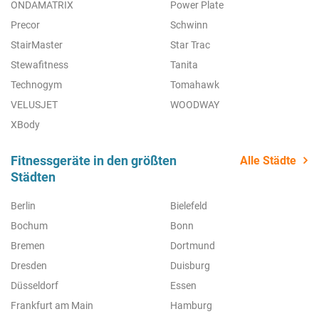
ONDAMATRIX
Power Plate
Precor
Schwinn
StairMaster
Star Trac
Stewafitness
Tanita
Technogym
Tomahawk
VELUSJET
WOODWAY
XBody
Fitnessgeräte in den größten
Alle Städte
Städten
Berlin
Bielefeld
Bochum
Bonn
Bremen
Dortmund
Dresden
Duisburg
Düsseldorf
Essen
Frankfurt am Main
Hamburg