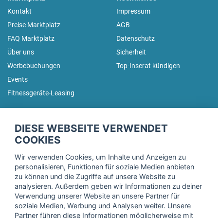
Kontakt
Impressum
Preise Marktplatz
AGB
FAQ Marktplatz
Datenschutz
Über uns
Sicherheit
Werbebuchungen
Top-Inserat kündigen
Events
Fitnessgeräte-Leasing
fitnessmarkt.de Newsletter
DIESE WEBSEITE VERWENDET
Trage dich hier für unseren Newsletter ein und erhalte regelmäßig
COOKIES
die neuesten Angebote!
Wir verwenden Cookies, um Inhalte und Anzeigen zu
personalisieren, Funktionen für soziale Medien anbieten
zu können und die Zugriffe auf unsere Website zu
analysieren. Außerdem geben wir Informationen zu deiner
Ich stimme der Verarbeitung meiner Daten, wie in der
Verwendung unserer Website an unsere Partner für
soziale Medien, Werbung und Analysen weiter. Unsere
Einwilligungserklärung
der fitnessmarkt.de services GmbH
Partner führen diese Informationen möglicherweise mit