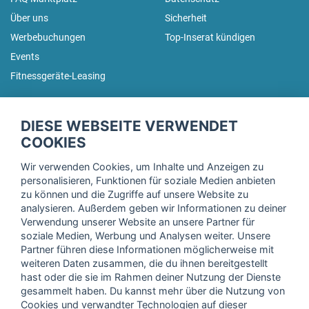
Über uns
Sicherheit
Werbebuchungen
Top-Inserat kündigen
Events
Fitnessgeräte-Leasing
fitnessmarkt.de Newsletter
DIESE WEBSEITE VERWENDET
Trage dich hier für unseren Newsletter ein und erhalte regelmäßig
COOKIES
die neuesten Angebote!
Wir verwenden Cookies, um Inhalte und Anzeigen zu
personalisieren, Funktionen für soziale Medien anbieten
zu können und die Zugriffe auf unsere Website zu
analysieren. Außerdem geben wir Informationen zu deiner
Ich stimme der Verarbeitung meiner Daten, wie in der
Verwendung unserer Website an unsere Partner für
soziale Medien, Werbung und Analysen weiter. Unsere
Einwilligungserklärung
der fitnessmarkt.de services GmbH
Partner führen diese Informationen möglicherweise mit
beschrieben, zu und bestätige, dass ich das 16. Lebensjahr
weiteren Daten zusammen, die du ihnen bereitgestellt
vollendet habe. Ich kann diese Einwilligung jederzeit mit
hast oder die sie im Rahmen deiner Nutzung der Dienste
Wirkung für die Zukunft widerrufen. Weitere Informationen
gesammelt haben. Du kannst mehr über die Nutzung von
finden Sie in unserer
Datenschutzerklärung
.
Cookies und verwandter Technologien auf dieser