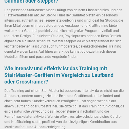
Gauntlet oder Stepper?
Das passende StairMaster-Modell hängt von deinem Einsatzbereich und den
Platzverhältnissen ab: Der StepMill und der Gauntlet bieten ein besonders
intensives, authentisches Treppensteigerlebnis und sind ideal für Studios, die
ihren Mitgliedern ein herausforderndes Ausdauer- und Krafttraining bieten
wollen – der Gauntlet punktet zusätzlich mit großer Programmvielfalt und
robustem Design. Für kleinere Studios, Physiopraxen oder den Reha-Bereich
eignet sich ein klassischer StairMaster Stepper, da er platzsparender ist, sich
leichter bedienen lässt und auch für moderates, gelenkschonendes Training
genutzt werden kann. Auf fitnessmarkt.de kannst du gezielt nach diesen
Modellen filtern und passende Angebote finden.
Wie intensiv und effektiv ist das Training mit
StairMaster-Geräten im Vergleich zu Laufband
oder Crosstrainer?
Das Training auf einem StairMaster ist besonders intensiv, da es nicht nur die
Ausdauer, sondern auch gezielt die Bein- und Gesäßmuskulatur fordert und
einen sehr hohen Kalorienverbrauch ermöglicht – oft sogar mehr als auf
einem Laufband oder Crosstrainer. Gleichzeitig ist das Training funktionell, da
es die natürliche Bewegung des Treppensteigens nachahmt und die
Rumpfmuskulatur aktiviert. Wer ein effektives, abwechslungsreiches Cardio-
und Krafttraining sucht, profitiert von der einzigartigen Kombination aus
Muskelaufbau und Ausdauersteigerung.