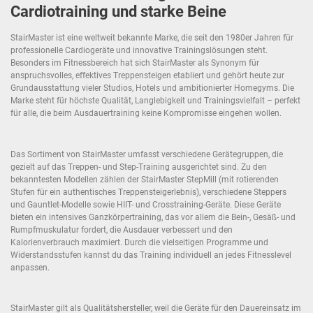
Cardiotraining und starke Beine
StairMaster ist eine weltweit bekannte Marke, die seit den 1980er Jahren für
professionelle Cardiogeräte und innovative Trainingslösungen steht.
Besonders im Fitnessbereich hat sich StairMaster als Synonym für
anspruchsvolles, effektives Treppensteigen etabliert und gehört heute zur
Grundausstattung vieler Studios, Hotels und ambitionierter Homegyms. Die
Marke steht für höchste Qualität, Langlebigkeit und Trainingsvielfalt – perfekt
für alle, die beim Ausdauertraining keine Kompromisse eingehen wollen.
Das Sortiment von StairMaster umfasst verschiedene Gerätegruppen, die
gezielt auf das Treppen- und Step-Training ausgerichtet sind. Zu den
bekanntesten Modellen zählen der StairMaster StepMill (mit rotierenden
Stufen für ein authentisches Treppensteigerlebnis), verschiedene Steppers
und Gauntlet-Modelle sowie HIIT- und Crosstraining-Geräte. Diese Geräte
bieten ein intensives Ganzkörpertraining, das vor allem die Bein-, Gesäß- und
Rumpfmuskulatur fordert, die Ausdauer verbessert und den
Kalorienverbrauch maximiert. Durch die vielseitigen Programme und
Widerstandsstufen kannst du das Training individuell an jedes Fitnesslevel
anpassen.
StairMaster gilt als Qualitätshersteller, weil die Geräte für den Dauereinsatz im