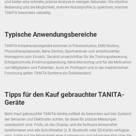
und bieten eine schnelle, präzise Analyse in wenigen Sekunden. Die intuitive
Bedienung und die Möglichkeit, mehrere Nutzerprofile zu speichern, machen
TANITA besonders vielseitig.
Typische Anwendungsbereiche
TANITA-Körperanalysegeräte kommen in Fitnessstudios, EMS-Studios,
Physiotherapiepraxen, Reha-Zentren, Sportvereinen und ambitionierten
Homegyms zum Einsatz. Sie sind unverzichtbar für die Trainingssteuerung,
Erfolgskontrolle, Ernährungsberatung, Reha-Monitoring und für die Motivation
von Mitgliedern und Patienten. Auch im Profisport und in der medizinischen
Forschung gelten TANITA-Systeme als Goldstandard.
Tipps für den Kauf gebrauchter TANITA-
Geräte
Beim Kauf gebrauchter TANITA-Geräte solltest du besonders auf den Zustand
der Sensoren und Elektroden achten, da diese für präzise Messungen
unerlässlich sind. Prüfe, ob das Display und die Software einwandfrei
funktionieren und alle Schnittstellen (z. B. Bluetooth oder SD-Karte) verfügbar
sind. Achte auf die Möglichkeit einer Kalibrierung und informiere dich über die