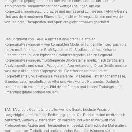
maßgeblich geprägt und bietet sowohl für Fitnessstudios als auch für
ambitionierte Heimanwender hochwertige Lösungen, um die
Körperzusammensetzung präzise und umfassend zu messen. TANITA-Geräte
sind aus dem modernen Fitnessalltag nicht mehr wegzudenken und werden
von Trainern, Therapeuten und Sportlern gleichermaßen geschätzt.
Das Sortiment von TANITA umfasst eine breite Palette an
Körperanalysewaagen – von kompakten Modellen für den Heimgebrauch bis
hin zu multifunktionalen Profi-Systemen für Studios und medizinische
Einrichtungen. Zu den typischen Produktkategorien zählen Segment-
Körperanalysewaagen, multifrequente BIA-Systeme, medizinisch zertifizierte
Analysegeräte und smarte Waagen mit App-Anbindung. Diese Geräte messen
weit mehr als nur das Körpergewicht: Sie erfassen unter anderem
Körperfettanteil, Muskelmasse, Wasseranteil, viszerales Fett, Knochenmasse,
Grundumsatz, metabolisches Alter und viele weitere Parameter. Dadurch
erhältst du ein vollständiges Bild deiner Fitness und kannst Trainings- und
Ernährungspläne optimal steuern.
TANITA gilt als Qualitätshersteller, weil die Geräte höchste Präzision,
Langlebigkeit und einfache Bedienung bieten. Die Produkte sind medizinisch
zertifiziert, vielfach wissenschaftlich validiert und werden weltweit von
Profisportlern, Ärzten und Therapeuten eingesetzt. Dank robuster Materialien,
wartungsarmer Technik und umfangreicher Garantieleistungen stehen