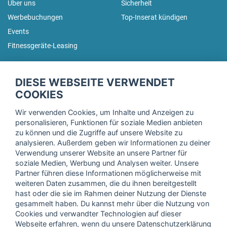
Über uns
Sicherheit
Werbebuchungen
Top-Inserat kündigen
Events
Fitnessgeräte-Leasing
fitnessmarkt.de Newsletter
DIESE WEBSEITE VERWENDET
Trage dich hier für unseren Newsletter ein und erhalte regelmäßig
COOKIES
die neuesten Angebote!
Wir verwenden Cookies, um Inhalte und Anzeigen zu
personalisieren, Funktionen für soziale Medien anbieten
zu können und die Zugriffe auf unsere Website zu
analysieren. Außerdem geben wir Informationen zu deiner
Ich stimme der Verarbeitung meiner Daten, wie in der
Verwendung unserer Website an unsere Partner für
soziale Medien, Werbung und Analysen weiter. Unsere
Einwilligungserklärung
der fitnessmarkt.de services GmbH
Partner führen diese Informationen möglicherweise mit
beschrieben, zu und bestätige, dass ich das 16. Lebensjahr
weiteren Daten zusammen, die du ihnen bereitgestellt
vollendet habe. Ich kann diese Einwilligung jederzeit mit
hast oder die sie im Rahmen deiner Nutzung der Dienste
Wirkung für die Zukunft widerrufen. Weitere Informationen
gesammelt haben. Du kannst mehr über die Nutzung von
finden Sie in unserer
Datenschutzerklärung
.
Cookies und verwandter Technologien auf dieser
Webseite erfahren, wenn du unsere Datenschutzerklärung