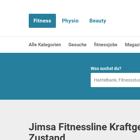
Fitness
Physio
Beauty
Alle Kategorien
Gesuche
fitnessjobs
Magaz
Was suchst du?
Jimsa Fitnessline Kraftg
Zustand