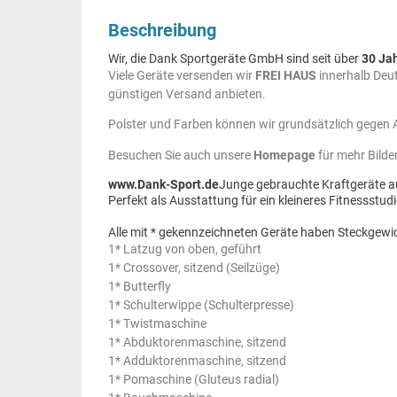
Beschreibung
Wir, die Dank Sportgeräte GmbH sind seit über
30 Ja
Viele Geräte versenden wir
FREI HAUS
innerhalb Deut
günstigen Versand anbieten.
Polster und Farben können wir grundsätzlich gegen A
Besuchen Sie auch unsere
Homepage
für mehr Bilde
www.Dank-Sport.de
Junge gebrauchte Kraftgeräte au
Perfekt als Ausstattung für ein kleineres Fitnessstud
Alle mit * gekennzeichneten Geräte haben Steckgewi
1* Latzug von oben, geführt
1* Crossover, sitzend (Seilzüge)
1* Butterfly
1* Schulterwippe (Schulterpresse)
1* Twistmaschine
1* Abduktorenmaschine, sitzend
1* Adduktorenmaschine, sitzend
1* Pomaschine (Gluteus radial)