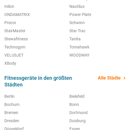
milon
Nautilus
ONDAMATRIX
Power Plate
Precor
Schwinn
StairMaster
Star Trac
Stewafitness
Tanita
Technogym
Tomahawk
VELUSJET
WOODWAY
XBody
Fitnessgeräte in den größten
Alle Städte
Städten
Berlin
Bielefeld
Bochum
Bonn
Bremen
Dortmund
Dresden
Duisburg
Düsseldorf
Essen