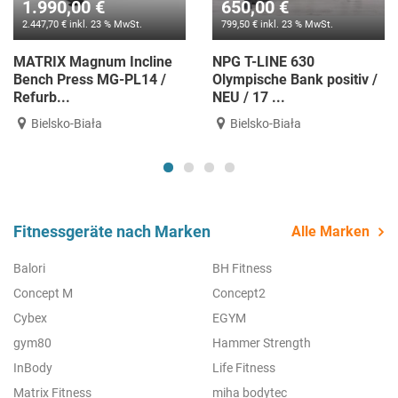
1.990,00 €
650,00 €
2.447,70 € inkl. 23 % MwSt.
799,50 € inkl. 23 % MwSt.
MATRIX Magnum Incline
NPG T-LINE 630
Bench Press MG-PL14 /
Olympische Bank positiv /
Refurb...
NEU / 17 ...
Bielsko-Biała
Bielsko-Biała
Fitnessgeräte nach Marken
Alle Marken
Balori
BH Fitness
Concept M
Concept2
Cybex
EGYM
gym80
Hammer Strength
InBody
Life Fitness
Matrix Fitness
miha bodytec