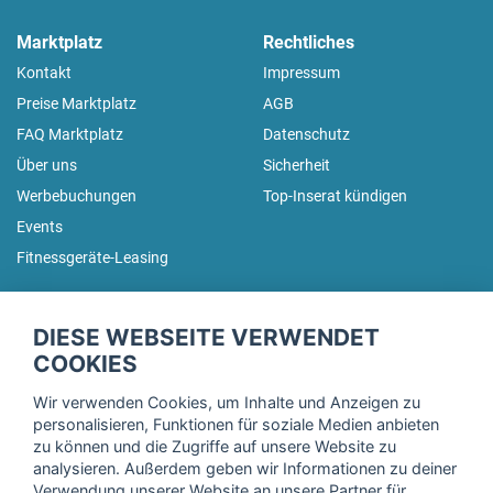
Marktplatz
Rechtliches
Kontakt
Impressum
Preise Marktplatz
AGB
FAQ Marktplatz
Datenschutz
Über uns
Sicherheit
Werbebuchungen
Top-Inserat kündigen
Events
Fitnessgeräte-Leasing
fitnessmarkt.de Newsletter
DIESE WEBSEITE VERWENDET
Trage dich hier für unseren Newsletter ein und erhalte regelmäßig
COOKIES
die neuesten Angebote!
Wir verwenden Cookies, um Inhalte und Anzeigen zu
personalisieren, Funktionen für soziale Medien anbieten
zu können und die Zugriffe auf unsere Website zu
analysieren. Außerdem geben wir Informationen zu deiner
Ich stimme der Verarbeitung meiner Daten, wie in der
Verwendung unserer Website an unsere Partner für