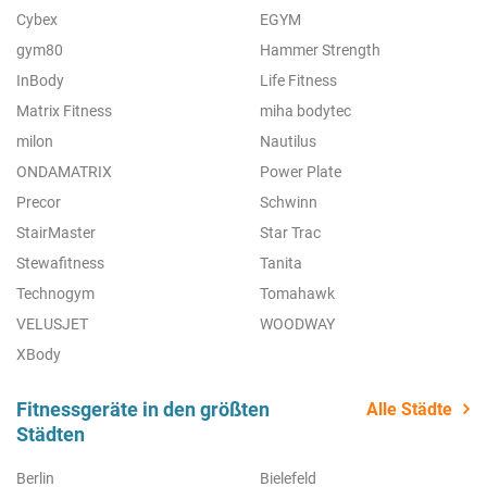
Cybex
EGYM
gym80
Hammer Strength
InBody
Life Fitness
Matrix Fitness
miha bodytec
milon
Nautilus
ONDAMATRIX
Power Plate
Precor
Schwinn
StairMaster
Star Trac
Stewafitness
Tanita
Technogym
Tomahawk
VELUSJET
WOODWAY
XBody
Fitnessgeräte in den größten
Alle Städte
Städten
Berlin
Bielefeld