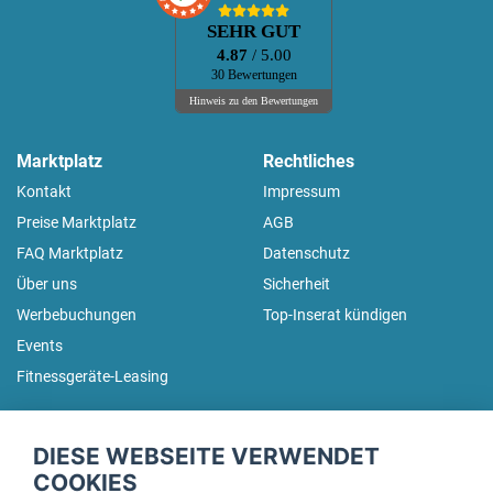
SEHR GUT
4.87
/ 5.00
30 Bewertungen
Hinweis zu den Bewertungen
Marktplatz
Rechtliches
Kontakt
Impressum
Preise Marktplatz
AGB
FAQ Marktplatz
Datenschutz
Über uns
Sicherheit
Werbebuchungen
Top-Inserat kündigen
Events
Fitnessgeräte-Leasing
fitnessmarkt.de Newsletter
DIESE WEBSEITE VERWENDET
Trage dich hier für unseren Newsletter ein und erhalte regelmäßig
COOKIES