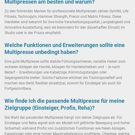
Multipressen am besten und warum?
Zu den führenden Marken für professionelle Multipressen zählen Gym80, Life
Fitness, Technogym, Hammer Strength, Precor und Matrix Fitness. Diese
Hersteller sind bekannt für ihre hohe Verarbeitungsqualität, Langlebigkeit und
innovative Ausstattung, was sie besonders für den dauerhaften Einsatz im
Studio oder in der Praxis empfiehlt.
Welche Funktionen und Erweiterungen sollte eine
Multipresse unbedingt haben?
Eine gute Multipresse sollte stabile Führungsschienen, variable Haken zum
sicheren Ablegen der Hantel, Ablagen für Hantelscheiben und – je nach
Bedarf – Erweiterungen wie Kabelzüge, Klimmzugstangen oder
Gegengewichte bieten. Solche Features erhöhen die Trainingsvielfalt und
machen das Gerät flexibler einsetzbar, sowohl für Einsteiger als auch für
Fortgeschrittene.
Wie finde ich die passende Multipresse für meine
Zielgruppe (Einsteiger, Profis, Reha)?
Die Wahl der passenden Multipresse hängt von deiner Zielgruppe ab: Für
Einsteiger und Reha eignet sich ein Modell mit geführter Bewegung und hoher
Sicherheit, während Profis von zusätzlichen Funktionen wie freien Ablagen,
Kabelzügen oder einer hohen Maximalbelastung profitieren. Überlege, welche