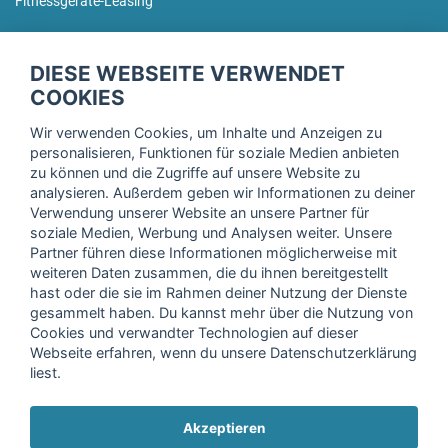
Fitnessgeräte-Leasing
fitnessmarkt.de Newsletter
DIESE WEBSEITE VERWENDET
Trage dich hier für unseren Newsletter ein und erhalte regelmäßig
COOKIES
die neuesten Angebote!
Wir verwenden Cookies, um Inhalte und Anzeigen zu
personalisieren, Funktionen für soziale Medien anbieten
zu können und die Zugriffe auf unsere Website zu
analysieren. Außerdem geben wir Informationen zu deiner
Ich stimme der Verarbeitung meiner Daten, wie in der
Verwendung unserer Website an unsere Partner für
soziale Medien, Werbung und Analysen weiter. Unsere
Einwilligungserklärung
der fitnessmarkt.de services GmbH
Partner führen diese Informationen möglicherweise mit
beschrieben, zu und bestätige, dass ich das 16. Lebensjahr
weiteren Daten zusammen, die du ihnen bereitgestellt
vollendet habe. Ich kann diese Einwilligung jederzeit mit
hast oder die sie im Rahmen deiner Nutzung der Dienste
Wirkung für die Zukunft widerrufen. Weitere Informationen
gesammelt haben. Du kannst mehr über die Nutzung von
finden Sie in unserer
Datenschutzerklärung
.
Cookies und verwandter Technologien auf dieser
Webseite erfahren, wenn du unsere Datenschutzerklärung
liest.
Anmelden
Akzeptieren