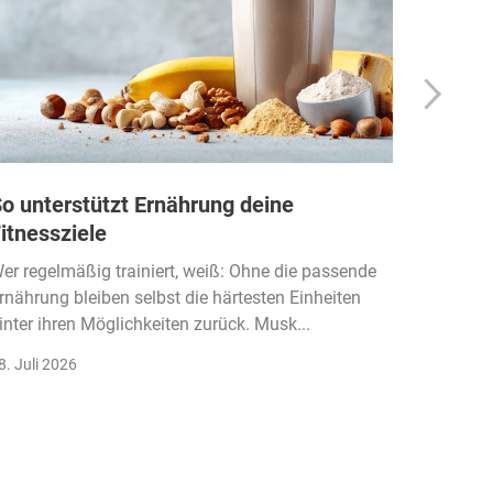
o unterstützt Ernährung deine
Wie Fi
itnessziele
kassen
Einko
er regelmäßig trainiert, weiß: Ohne die passende
rnährung bleiben selbst die härtesten Einheiten
Der Fitn
inter ihren Möglichkeiten zurück. Musk...
klassisc
Gruppenk
8. Juli 2026
22. Juli 