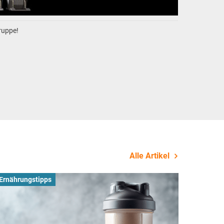
gruppe!
Alle Artikel
Ernährungstipps
Busines