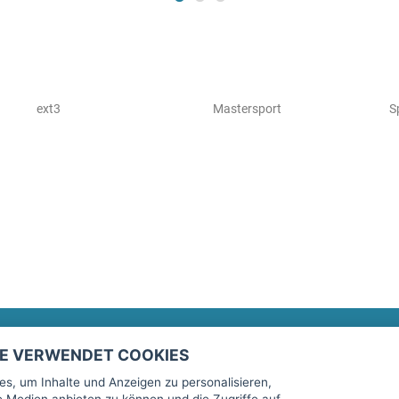
ext3
Mastersport
S
TE VERWENDET COOKIES
Rechtliches
fitnessmarkt.de Newsletter
s, um Inhalte und Anzeigen zu personalisieren,
le Medien anbieten zu können und die Zugriffe auf