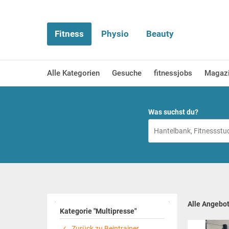
Fitness
Physio
Beauty
Alle Kategorien
Gesuche
fitnessjobs
Magaz
Was suchst du?
Alle Angebo
Kategorie "Multipresse"
Zurück zu Beintrainer