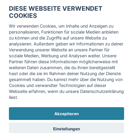
fitnessmarkt.de Newsletter
DIESE WEBSEITE VERWENDET
Trage dich hier für unseren Newsletter ein und erhalte regelmäßig
COOKIES
die neuesten Angebote!
Wir verwenden Cookies, um Inhalte und Anzeigen zu
personalisieren, Funktionen für soziale Medien anbieten
zu können und die Zugriffe auf unsere Website zu
analysieren. Außerdem geben wir Informationen zu deiner
Ich stimme der Verarbeitung meiner Daten, wie in der
Verwendung unserer Website an unsere Partner für
soziale Medien, Werbung und Analysen weiter. Unsere
Einwilligungserklärung
der fitnessmarkt.de services GmbH
Partner führen diese Informationen möglicherweise mit
beschrieben, zu und bestätige, dass ich das 16. Lebensjahr
weiteren Daten zusammen, die du ihnen bereitgestellt
vollendet habe. Ich kann diese Einwilligung jederzeit mit
hast oder die sie im Rahmen deiner Nutzung der Dienste
Wirkung für die Zukunft widerrufen. Weitere Informationen
gesammelt haben. Du kannst mehr über die Nutzung von
finden Sie in unserer
Datenschutzerklärung
.
Cookies und verwandter Technologien auf dieser
Webseite erfahren, wenn du unsere Datenschutzerklärung
liest.
Anmelden
Akzeptieren
Copyright © 2026 fitnessmarkt.de services GmbH
Einstellungen