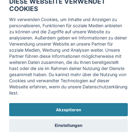
DIESE WEBSEITE VERWENDET
Trage dich hier für unseren Newsletter ein und erhalte regelmäßig
COOKIES
die neuesten Angebote!
Wir verwenden Cookies, um Inhalte und Anzeigen zu
personalisieren, Funktionen für soziale Medien anbieten
zu können und die Zugriffe auf unsere Website zu
analysieren. Außerdem geben wir Informationen zu deiner
Ich stimme der Verarbeitung meiner Daten, wie in der
Verwendung unserer Website an unsere Partner für
soziale Medien, Werbung und Analysen weiter. Unsere
Einwilligungserklärung
der fitnessmarkt.de services GmbH
Partner führen diese Informationen möglicherweise mit
beschrieben, zu und bestätige, dass ich das 16. Lebensjahr
weiteren Daten zusammen, die du ihnen bereitgestellt
vollendet habe. Ich kann diese Einwilligung jederzeit mit
hast oder die sie im Rahmen deiner Nutzung der Dienste
Wirkung für die Zukunft widerrufen. Weitere Informationen
gesammelt haben. Du kannst mehr über die Nutzung von
finden Sie in unserer
Datenschutzerklärung
.
Cookies und verwandter Technologien auf dieser
Webseite erfahren, wenn du unsere Datenschutzerklärung
liest.
Anmelden
Akzeptieren
Copyright © 2026 fitnessmarkt.de services GmbH
Einstellungen