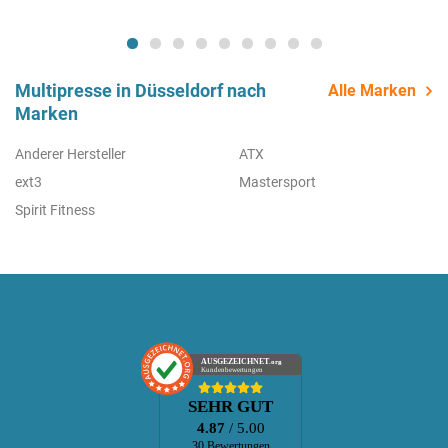
Multipresse in Düsseldorf nach
Alle Marken
Marken
Anderer Hersteller
ATX
ext3
Mastersport
Spirit Fitness
AUSGEZEICHNET
.org
Kundenbewertungen
SEHR GUT
4.87
/ 5.00
30 Bewertungen