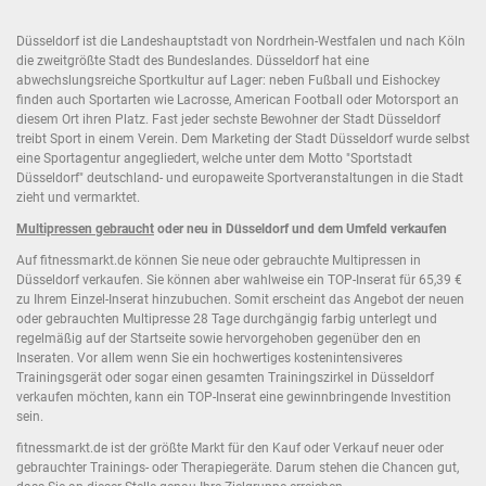
Düsseldorf ist die Landeshauptstadt von Nordrhein-Westfalen und nach Köln
die zweitgrößte Stadt des Bundeslandes. Düsseldorf hat eine
abwechslungsreiche Sportkultur auf Lager: neben Fußball und Eishockey
finden auch Sportarten wie Lacrosse, American Football oder Motorsport an
diesem Ort ihren Platz. Fast jeder sechste Bewohner der Stadt Düsseldorf
treibt Sport in einem Verein. Dem Marketing der Stadt Düsseldorf wurde selbst
eine Sportagentur angegliedert, welche unter dem Motto "Sportstadt
Düsseldorf" deutschland- und europaweite Sportveranstaltungen in die Stadt
zieht und vermarktet.
Multipressen gebraucht
oder neu in Düsseldorf und dem Umfeld verkaufen
Auf fitnessmarkt.de können Sie neue oder gebrauchte Multipressen in
Düsseldorf verkaufen. Sie können aber wahlweise ein TOP-Inserat für 65,39 €
zu Ihrem Einzel-Inserat hinzubuchen. Somit erscheint das Angebot der neuen
oder gebrauchten Multipresse 28 Tage durchgängig farbig unterlegt und
regelmäßig auf der Startseite sowie hervorgehoben gegenüber den en
Inseraten. Vor allem wenn Sie ein hochwertiges kostenintensiveres
Trainingsgerät oder sogar einen gesamten Trainingszirkel in Düsseldorf
verkaufen möchten, kann ein TOP-Inserat eine gewinnbringende Investition
sein.
fitnessmarkt.de ist der größte Markt für den Kauf oder Verkauf neuer oder
gebrauchter Trainings- oder Therapiegeräte. Darum stehen die Chancen gut,