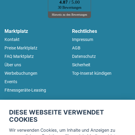
4.87
/ 5.00
30 Bewertungen
Hinweis zu den Bewertungen
Marktplatz
Rechtliches
Kontakt
Impressum
Preise Marktplatz
AGB
FAQ Marktplatz
Datenschutz
Über uns
Sicherheit
Werbebuchungen
Top-Inserat kündigen
Events
Fitnessgeräte-Leasing
fitnessmarkt.de Newsletter
DIESE WEBSEITE VERWENDET
Trage dich hier für unseren Newsletter ein und erhalte regelmäßig
COOKIES
die neuesten Angebote!
Wir verwenden Cookies, um Inhalte und Anzeigen zu