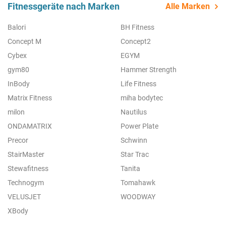
Fitnessgeräte nach Marken
Alle Marken
Balori
BH Fitness
Concept M
Concept2
Cybex
EGYM
gym80
Hammer Strength
InBody
Life Fitness
Matrix Fitness
miha bodytec
milon
Nautilus
ONDAMATRIX
Power Plate
Precor
Schwinn
StairMaster
Star Trac
Stewafitness
Tanita
Technogym
Tomahawk
VELUSJET
WOODWAY
XBody