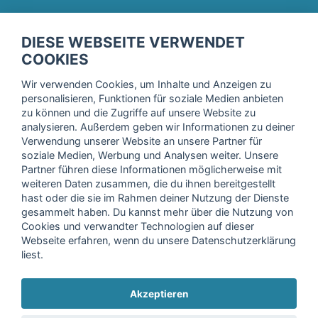
fitnessmarkt.de Newsletter
DIESE WEBSEITE VERWENDET
Trage dich hier für unseren Newsletter ein und erhalte regelmäßig
COOKIES
die neuesten Angebote!
Wir verwenden Cookies, um Inhalte und Anzeigen zu
personalisieren, Funktionen für soziale Medien anbieten
zu können und die Zugriffe auf unsere Website zu
analysieren. Außerdem geben wir Informationen zu deiner
Ich stimme der Verarbeitung meiner Daten, wie in der
Verwendung unserer Website an unsere Partner für
soziale Medien, Werbung und Analysen weiter. Unsere
Einwilligungserklärung
der fitnessmarkt.de services GmbH
Partner führen diese Informationen möglicherweise mit
beschrieben, zu und bestätige, dass ich das 16. Lebensjahr
weiteren Daten zusammen, die du ihnen bereitgestellt
vollendet habe. Ich kann diese Einwilligung jederzeit mit
hast oder die sie im Rahmen deiner Nutzung der Dienste
Wirkung für die Zukunft widerrufen. Weitere Informationen
gesammelt haben. Du kannst mehr über die Nutzung von
finden Sie in unserer
Datenschutzerklärung
.
Cookies und verwandter Technologien auf dieser
Webseite erfahren, wenn du unsere Datenschutzerklärung
liest.
Anmelden
Akzeptieren