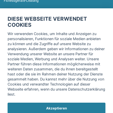
Fitnessgeräte-Leasing
fitnessmarkt.de Newsletter
DIESE WEBSEITE VERWENDET
Trage dich hier für unseren Newsletter ein und erhalte regelmäßig
COOKIES
die neuesten Angebote!
Wir verwenden Cookies, um Inhalte und Anzeigen zu
personalisieren, Funktionen für soziale Medien anbieten
zu können und die Zugriffe auf unsere Website zu
analysieren. Außerdem geben wir Informationen zu deiner
Ich stimme der Verarbeitung meiner Daten, wie in der
Verwendung unserer Website an unsere Partner für
soziale Medien, Werbung und Analysen weiter. Unsere
Einwilligungserklärung
der fitnessmarkt.de services GmbH
Partner führen diese Informationen möglicherweise mit
beschrieben, zu und bestätige, dass ich das 16. Lebensjahr
weiteren Daten zusammen, die du ihnen bereitgestellt
vollendet habe. Ich kann diese Einwilligung jederzeit mit
hast oder die sie im Rahmen deiner Nutzung der Dienste
Wirkung für die Zukunft widerrufen. Weitere Informationen
gesammelt haben. Du kannst mehr über die Nutzung von
finden Sie in unserer
Datenschutzerklärung
.
Cookies und verwandter Technologien auf dieser
Webseite erfahren, wenn du unsere Datenschutzerklärung
liest.
Anmelden
Akzeptieren