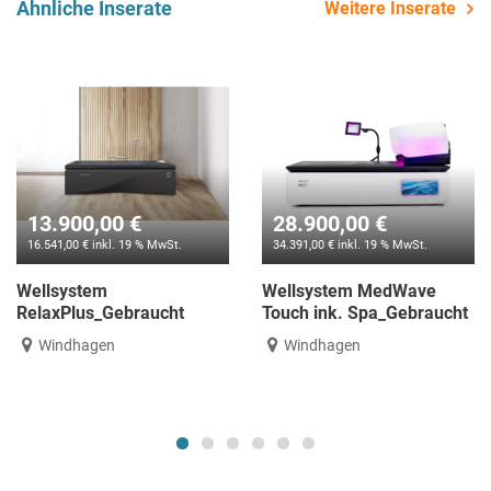
Ähnliche Inserate
Weitere Inserate
13.900,00 €
28.900,00 €
16.541,00 € inkl. 19 % MwSt.
34.391,00 € inkl. 19 % MwSt.
Wellsystem
Wellsystem MedWave
RelaxPlus_Gebraucht
Touch ink. Spa_Gebraucht
Windhagen
Windhagen