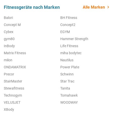
Fitnessgeräte nach Marken
Alle Marken
Balori
BH Fitness
Concept M
Concept2
Cybex
EGYM
gym80
Hammer Strength
InBody
Life Fitness
Matrix Fitness
miha bodytec
milon
Nautilus
ONDAMATRIX
Power Plate
Precor
Schwinn
StairMaster
Star Trac
Stewafitness
Tanita
Technogym
Tomahawk
VELUSJET
WOODWAY
XBody