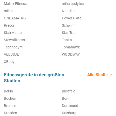
Matrix Fitness
miha bodytec
milon
Nautilus
ONDAMATRIX
Power Plate
Precor
Schwinn
StairMaster
Star Trac
Stewafitness
Tanita
Technogym
Tomahawk
VELUSJET
WOODWAY
XBody
Fitnessgeräte in den größten
Alle Städte
Städten
Berlin
Bielefeld
Bochum
Bonn
Bremen
Dortmund
Dresden
Duisburg