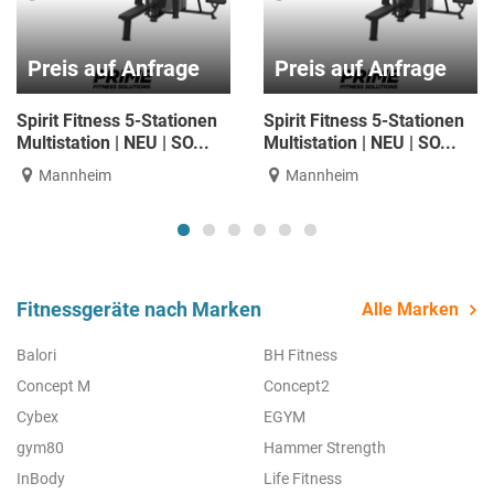
6.800,00 €
6.800,00 €
6.800,00 € inkl. 0 % MwSt.
6.800,00 € inkl. 0 % MwSt.
Cross Cage
Cross Cage
Hanau
Hanau
Fitnessgeräte nach Marken
Alle Marken
Balori
BH Fitness
Concept M
Concept2
Cybex
EGYM
gym80
Hammer Strength
InBody
Life Fitness