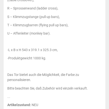
(cable crossover),
R – Sprossenwand (ladder cross),
S – Klimmzugstange (pull up bars),
T – Klimmzugbarren (flying pull up bars),
U – Affenleiter (monkey bar).
-L x B x H 543 x 319.1 x 325.3 cm,
-Produktgewicht 1000 kg.
Das Tor bietet auch die Möglichkeit, die Farbe zu
personalisieren.
Bitte beachten Sie, daß Zubehör wird einzeln verkauft.
...
Artikelzustand:
NEU