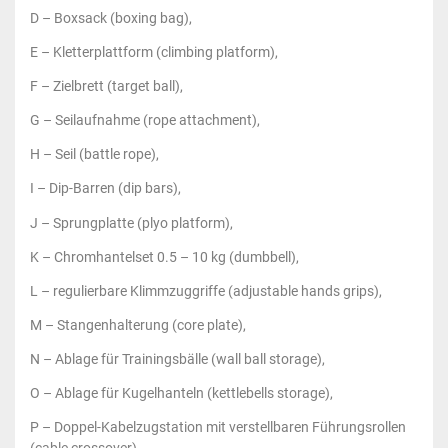
D – Boxsack (boxing bag),
E – Kletterplattform (climbing platform),
F – Zielbrett (target ball),
G – Seilaufnahme (rope attachment),
H – Seil (battle rope),
I – Dip-Barren (dip bars),
J – Sprungplatte (plyo platform),
K – Chromhantelset 0.5 – 10 kg (dumbbell),
L – regulierbare Klimmzuggriffe (adjustable hands grips),
M – Stangenhalterung (core plate),
N – Ablage für Trainingsbälle (wall ball storage),
O – Ablage für Kugelhanteln (kettlebells storage),
P – Doppel-Kabelzugstation mit verstellbaren Führungsrollen