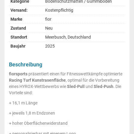
Kategorie
Bodenschutzmatten / Gummiboden
Versand:
Kostenpflichtig
Marke
fior
Zustand
Neu
Standort
Meerbusch, Deutschland
Baujahr
2025
Beschreibung
fiorsports
präsentiert einen für Fitnesswettkämpfe optimierte
Racing Turf Kunstrasenfläche
, optimal für die Vorbereitung
eines HYROX-Wettbewerbs wie
Sled-Pull
und
Sled-Push
. Die
Vorteile sind:
+ 16,1 m Länge
+ jeweils 1,8 m Endzonen
+ hoher Oberflächenwiderstand
+ personalisierbar mit eigenem Logo