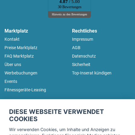
4.87
/ 5.00
30 Bewertungen
Hinweis zu den Bewertungen
Marktplatz
Rechtliches
Kontakt
Impressum
Preise Marktplatz
AGB
FAQ Marktplatz
Datenschutz
Über uns
Sicherheit
Werbebuchungen
Top-Inserat kündigen
Events
Fitnessgeräte-Leasing
fitnessmarkt.de Newsletter
DIESE WEBSEITE VERWENDET
Trage dich hier für unseren Newsletter ein und erhalte regelmäßig
COOKIES
die neuesten Angebote!
Wir verwenden Cookies, um Inhalte und Anzeigen zu