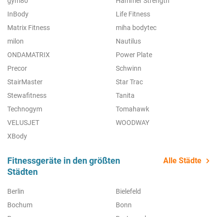
gym80
Hammer Strength
InBody
Life Fitness
Matrix Fitness
miha bodytec
milon
Nautilus
ONDAMATRIX
Power Plate
Precor
Schwinn
StairMaster
Star Trac
Stewafitness
Tanita
Technogym
Tomahawk
VELUSJET
WOODWAY
XBody
Fitnessgeräte in den größten
Alle Städte
Städten
Berlin
Bielefeld
Bochum
Bonn