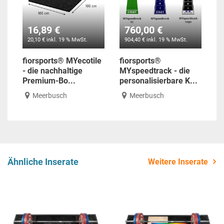
16,89 €
760,00 €
20,10 € inkl. 19 % MwSt.
904,40 € inkl. 19 % MwSt.
fiorsports® MYecotile
fiorsports®
- die nachhaltige
MYspeedtrack - die
Premium-Bo...
personalisierbare K...
Meerbusch
Meerbusch
Ähnliche Inserate
Weitere Inserate