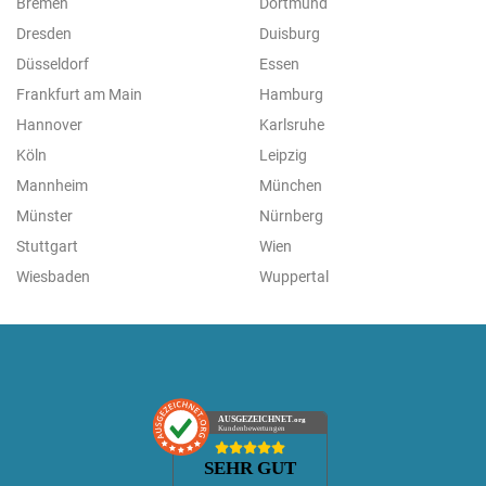
Bremen
Dortmund
Dresden
Duisburg
Düsseldorf
Essen
Frankfurt am Main
Hamburg
Hannover
Karlsruhe
Köln
Leipzig
Mannheim
München
Münster
Nürnberg
Stuttgart
Wien
Wiesbaden
Wuppertal
AUSGEZEICHNET
.org
Kundenbewertungen
SEHR GUT