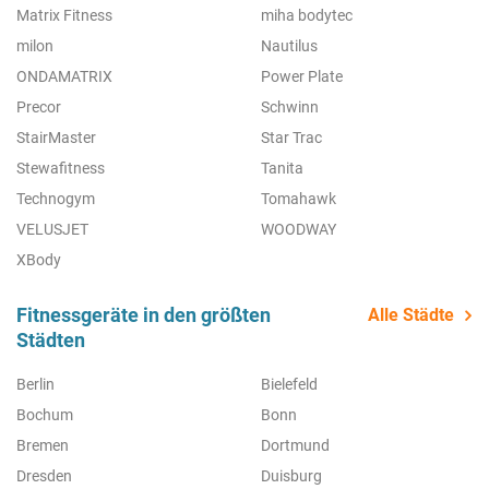
Matrix Fitness
miha bodytec
milon
Nautilus
ONDAMATRIX
Power Plate
Precor
Schwinn
StairMaster
Star Trac
Stewafitness
Tanita
Technogym
Tomahawk
VELUSJET
WOODWAY
XBody
Fitnessgeräte in den größten
Alle Städte
Städten
Berlin
Bielefeld
Bochum
Bonn
Bremen
Dortmund
Dresden
Duisburg