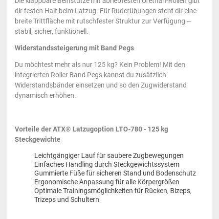
Die klappbare Beinstütze mit abriebfesten Urethan-Rollen gibt
dir festen Halt beim Latzug. Für Ruderübungen steht dir eine
breite Trittfläche mit rutschfester Struktur zur Verfügung –
stabil, sicher, funktionell.
Widerstandssteigerung mit Band Pegs
Du möchtest mehr als nur 125 kg? Kein Problem! Mit den
integrierten Roller Band Pegs kannst du zusätzlich
Widerstandsbänder einsetzen und so den Zugwiderstand
dynamisch erhöhen.
Vorteile der ATX® Latzugoption LTO-780 - 125 kg
Steckgewichte
Leichtgängiger Lauf für saubere Zugbewegungen
Einfaches Handling durch Steckgewichtssystem
Gummierte Füße für sicheren Stand und Bodenschutz
Ergonomische Anpassung für alle Körpergrößen
Optimale Trainingsmöglichkeiten für Rücken, Bizeps,
Trizeps und Schultern