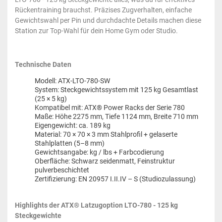
Rückentraining brauchst. Präzises Zugverhalten, einfache
Gewichtswahl per Pin und durchdachte Details machen diese
Station zur Top-Wahl für dein Home Gym oder Studio.
Technische Daten
Modell: ATX-LTO-780-SW
System: Steckgewichtssystem mit 125 kg Gesamtlast
(25 × 5 kg)
Kompatibel mit: ATX® Power Racks der Serie 780
Maße: Höhe 2275 mm, Tiefe 1124 mm, Breite 710 mm
Eigengewicht: ca. 189 kg
Material: 70 × 70 × 3 mm Stahlprofil + gelaserte
Stahlplatten (5–8 mm)
Gewichtsangabe: kg / lbs + Farbcodierung
Oberfläche: Schwarz seidenmatt, Feinstruktur
pulverbeschichtet
Zertifizierung: EN 20957 I.II.IV – S (Studiozulassung)
Highlights der ATX® Latzugoption LTO-780 - 125 kg
Steckgewichte