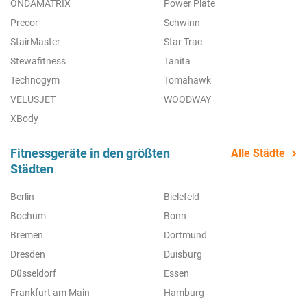
ONDAMATRIX
Power Plate
Precor
Schwinn
StairMaster
Star Trac
Stewafitness
Tanita
Technogym
Tomahawk
VELUSJET
WOODWAY
XBody
Fitnessgeräte in den größten
Alle Städte
Städten
Berlin
Bielefeld
Bochum
Bonn
Bremen
Dortmund
Dresden
Duisburg
Düsseldorf
Essen
Frankfurt am Main
Hamburg