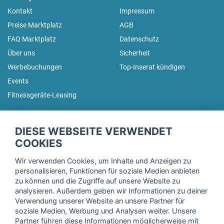
Kontakt
Impressum
Preise Marktplatz
AGB
FAQ Marktplatz
Datenschutz
Über uns
Sicherheit
Werbebuchungen
Top-Inserat kündigen
Events
Fitnessgeräte-Leasing
fitnessmarkt.de Newsletter
DIESE WEBSEITE VERWENDET
Trage dich hier für unseren Newsletter ein und erhalte regelmäßig
COOKIES
die neuesten Angebote!
Wir verwenden Cookies, um Inhalte und Anzeigen zu
personalisieren, Funktionen für soziale Medien anbieten
zu können und die Zugriffe auf unsere Website zu
analysieren. Außerdem geben wir Informationen zu deiner
Ich stimme der Verarbeitung meiner Daten, wie in der
Verwendung unserer Website an unsere Partner für
soziale Medien, Werbung und Analysen weiter. Unsere
Einwilligungserklärung
der fitnessmarkt.de services GmbH
Partner führen diese Informationen möglicherweise mit
beschrieben, zu und bestätige, dass ich das 16. Lebensjahr