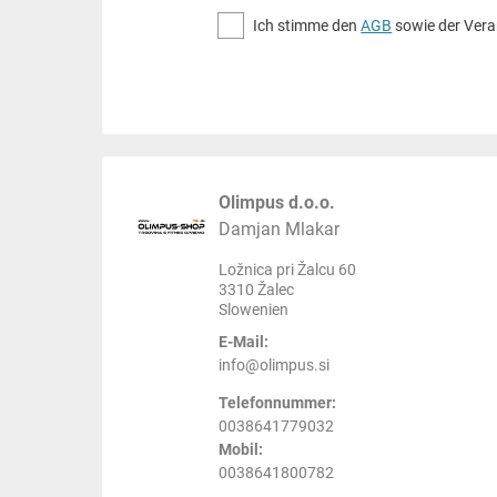
Ich stimme den
AGB
sowie der Vera
Olimpus d.o.o.
Damjan Mlakar
Ložnica pri Žalcu 60
3310 Žalec
Slowenien
E-Mail:
info@olimpus.si
Telefonnummer:
0038641779032
Mobil:
0038641800782