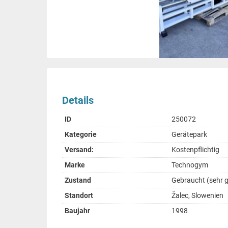
Details
ID
250072
Kategorie
Gerätepark
Versand:
Kostenpflichtig
Marke
Technogym
Zustand
Gebraucht (sehr g
Standort
Žalec, Slowenien
Baujahr
1998