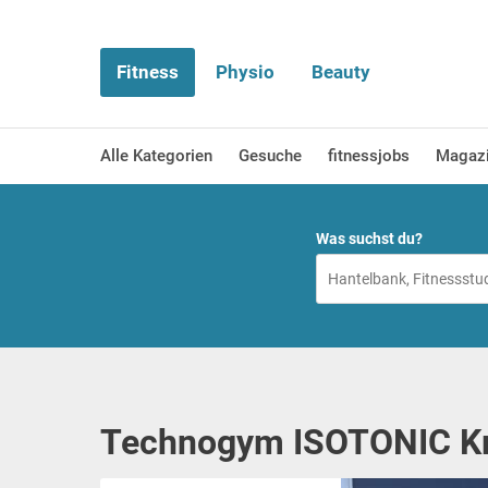
Fitness
Physio
Beauty
Alle Kategorien
Gesuche
fitnessjobs
Magaz
Was suchst du?
Technogym ISOTONIC Kra