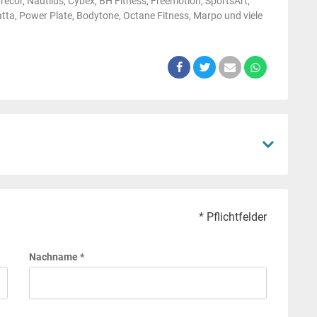
ecor, Nautilus, Cybex, BH Fitness, Freemotion, SportsArt,
atta, Power Plate, Bodytone, Octane Fitness, Marpo und viele
* Pflichtfelder
Nachname *