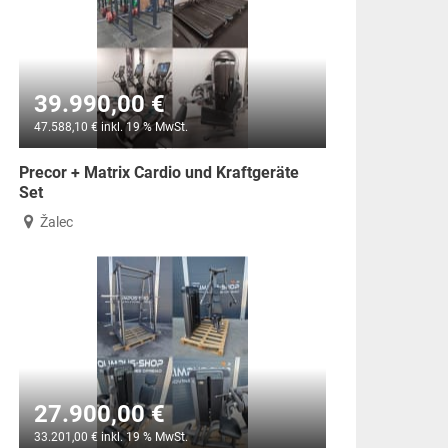
39.990,00 €
47.588,10 € inkl. 19 % MwSt.
Precor + Matrix Cardio und Kraftgeräte
Set
Žalec
27.900,00 €
33.201,00 € inkl. 19 % MwSt.