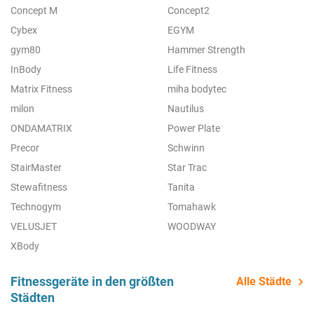
Concept M
Concept2
Cybex
EGYM
gym80
Hammer Strength
InBody
Life Fitness
Matrix Fitness
miha bodytec
milon
Nautilus
ONDAMATRIX
Power Plate
Precor
Schwinn
StairMaster
Star Trac
Stewafitness
Tanita
Technogym
Tomahawk
VELUSJET
WOODWAY
XBody
Fitnessgeräte in den größten
Alle Städte
Städten