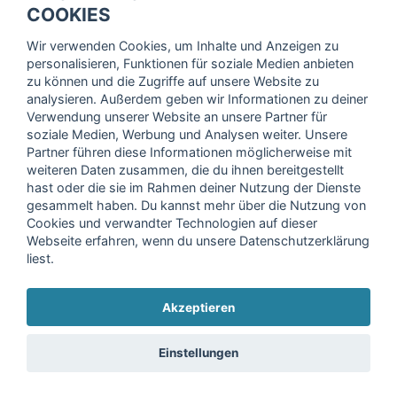
Trage dich hier für unseren Newsletter ein und erhalte regelmäßig
COOKIES
die neuesten Angebote!
Wir verwenden Cookies, um Inhalte und Anzeigen zu
personalisieren, Funktionen für soziale Medien anbieten
zu können und die Zugriffe auf unsere Website zu
analysieren. Außerdem geben wir Informationen zu deiner
Ich stimme der Verarbeitung meiner Daten, wie in der
Verwendung unserer Website an unsere Partner für
soziale Medien, Werbung und Analysen weiter. Unsere
Einwilligungserklärung
der fitnessmarkt.de services GmbH
Partner führen diese Informationen möglicherweise mit
beschrieben, zu und bestätige, dass ich das 16. Lebensjahr
weiteren Daten zusammen, die du ihnen bereitgestellt
vollendet habe. Ich kann diese Einwilligung jederzeit mit
hast oder die sie im Rahmen deiner Nutzung der Dienste
Wirkung für die Zukunft widerrufen. Weitere Informationen
gesammelt haben. Du kannst mehr über die Nutzung von
finden Sie in unserer
Datenschutzerklärung
.
Cookies und verwandter Technologien auf dieser
Webseite erfahren, wenn du unsere Datenschutzerklärung
liest.
Anmelden
Akzeptieren
Copyright © 2026 fitnessmarkt.de services GmbH
Einstellungen