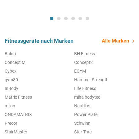
Albstadt
Antwerp
Fitnessgeräte nach Marken
Alle Marken
Balori
BH Fitness
Concept M
Concept2
Cybex
EGYM
gym80
Hammer Strength
InBody
Life Fitness
Matrix Fitness
miha bodytec
milon
Nautilus
ONDAMATRIX
Power Plate
Precor
Schwinn
StairMaster
Star Trac