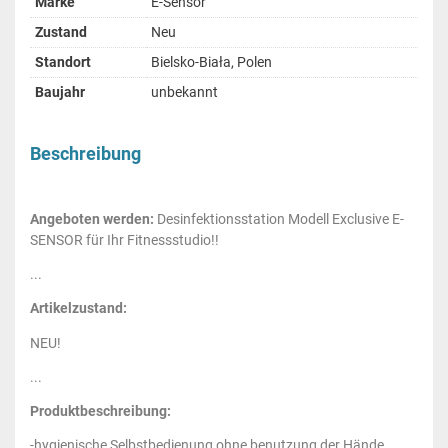
Marke
E-Sensor
Zustand
Neu
Standort
Bielsko-Biała, Polen
Baujahr
unbekannt
Beschreibung
Angeboten werden:
Desinfektionsstation
Modell Exclusive E-
SENSOR für Ihr Fitnessstudio!!
...
Artikelzustand:
NEU!
...
Produktbeschreibung:
-hygienische Selbstbedienung ohne benutzung der Hände