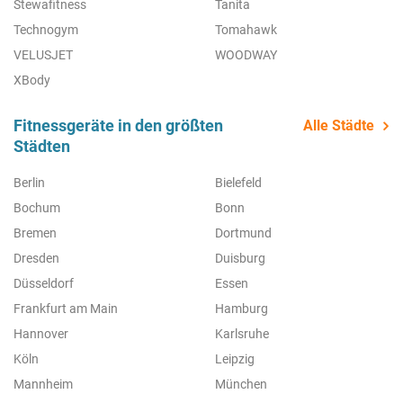
Stewafitness
Tanita
Technogym
Tomahawk
VELUSJET
WOODWAY
XBody
Fitnessgeräte in den größten
Alle Städte
Städten
Berlin
Bielefeld
Bochum
Bonn
Bremen
Dortmund
Dresden
Duisburg
Düsseldorf
Essen
Frankfurt am Main
Hamburg
Hannover
Karlsruhe
Köln
Leipzig
Mannheim
München