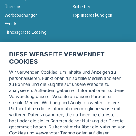
Über uns
Sicherheit
Werbebuchungen
Top-Inserat kündigen
Events
Fitnessgeräte-Leasing
fitnessmarkt.de Newsletter
DIESE WEBSEITE VERWENDET
Trage dich hier für unseren Newsletter ein und erhalte regelmäßig
COOKIES
die neuesten Angebote!
Wir verwenden Cookies, um Inhalte und Anzeigen zu
personalisieren, Funktionen für soziale Medien anbieten
zu können und die Zugriffe auf unsere Website zu
analysieren. Außerdem geben wir Informationen zu deiner
Ich stimme der Verarbeitung meiner Daten, wie in der
Verwendung unserer Website an unsere Partner für
soziale Medien, Werbung und Analysen weiter. Unsere
Einwilligungserklärung
der fitnessmarkt.de services GmbH
Partner führen diese Informationen möglicherweise mit
beschrieben, zu und bestätige, dass ich das 16. Lebensjahr
weiteren Daten zusammen, die du ihnen bereitgestellt
vollendet habe. Ich kann diese Einwilligung jederzeit mit
hast oder die sie im Rahmen deiner Nutzung der Dienste
Wirkung für die Zukunft widerrufen. Weitere Informationen
gesammelt haben. Du kannst mehr über die Nutzung von
finden Sie in unserer
Datenschutzerklärung
.
Cookies und verwandter Technologien auf dieser