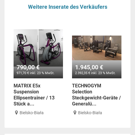
Weitere Inserate des Verkäufers
790,00 €
1.945,00 €
971,70 € inkl. 23 % MwSt.
2.392,35 € inkl. 23 % MwSt.
MATRIX E5x
TECHNOGYM
Suspension
Selection
Ellipsentrainer / 13
Steckgewicht-Geräte /
Stück a...
Generalü...
Bielsko-Biała
Bielsko-Biała