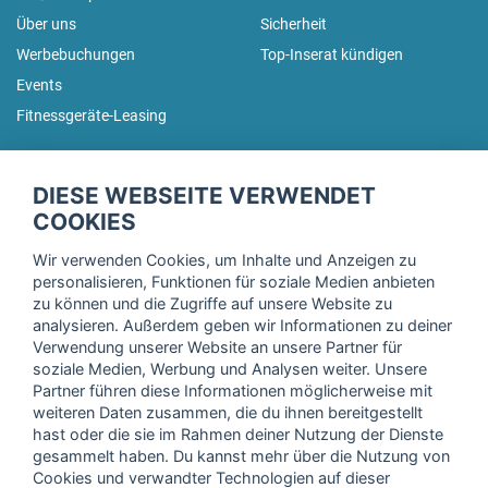
Über uns
Sicherheit
Werbebuchungen
Top-Inserat kündigen
Events
Fitnessgeräte-Leasing
fitnessmarkt.de Newsletter
DIESE WEBSEITE VERWENDET
Trage dich hier für unseren Newsletter ein und erhalte regelmäßig
COOKIES
die neuesten Angebote!
Wir verwenden Cookies, um Inhalte und Anzeigen zu
personalisieren, Funktionen für soziale Medien anbieten
zu können und die Zugriffe auf unsere Website zu
analysieren. Außerdem geben wir Informationen zu deiner
Ich stimme der Verarbeitung meiner Daten, wie in der
Verwendung unserer Website an unsere Partner für
soziale Medien, Werbung und Analysen weiter. Unsere
Einwilligungserklärung
der fitnessmarkt.de services GmbH
Partner führen diese Informationen möglicherweise mit
beschrieben, zu und bestätige, dass ich das 16. Lebensjahr
weiteren Daten zusammen, die du ihnen bereitgestellt
vollendet habe. Ich kann diese Einwilligung jederzeit mit
hast oder die sie im Rahmen deiner Nutzung der Dienste
Wirkung für die Zukunft widerrufen. Weitere Informationen
gesammelt haben. Du kannst mehr über die Nutzung von
finden Sie in unserer
Datenschutzerklärung
.
Cookies und verwandter Technologien auf dieser