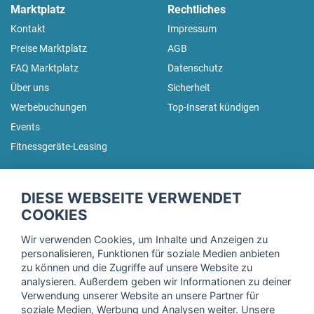
Marktplatz
Rechtliches
Kontakt
Impressum
Preise Marktplatz
AGB
FAQ Marktplatz
Datenschutz
Über uns
Sicherheit
Werbebuchungen
Top-Inserat kündigen
Events
Fitnessgeräte-Leasing
fitnessmarkt.de Newsletter
DIESE WEBSEITE VERWENDET
Trage dich hier für unseren Newsletter ein und erhalte regelmäßig
COOKIES
die neuesten Angebote!
Wir verwenden Cookies, um Inhalte und Anzeigen zu
personalisieren, Funktionen für soziale Medien anbieten
zu können und die Zugriffe auf unsere Website zu
analysieren. Außerdem geben wir Informationen zu deiner
Ich stimme der Verarbeitung meiner Daten, wie in der
Verwendung unserer Website an unsere Partner für
soziale Medien, Werbung und Analysen weiter. Unsere
Einwilligungserklärung
der fitnessmarkt.de services GmbH