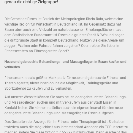
genau die richtige Zielgruppe!
Die Gemeinde Essen ist Bereich der Metropolregion Rhein-Ruhr, welche eine
wichtige Region für Wirtschaft in Deutschland ist. Im Gegensatz dazu hat
Essen aber auch eine Vielzahl an naturbelassenen Erholungsflächen. Laut
dem Statistischen Bundesamt ist Essen die grünste Stadt NRWs und sogar
die drittgrünste Stadt in komplett Deutschland. Nutzen Sie diese Areale, um
Joggen, Walken oder Fahrrad fahren zu gehen? Oder treiben Sie lieber in
Fitnesscentern an Fitnessgeräten Sport?
Neue und gebrauchte Behandlungs- und Massageliegen in Essen kaufen und
verkaufen
fitnessmarkt.de als größter Marktplatz für neue und gebrauchte Fitness- und
Therapiegeräte, bietet Ihnen online die Möglichkeit, Trainingsgeräte und
Sportzubehör zu kaufen und zu verkaufen.
Auf unserer Website können Sie nach neuen oder gebrauchten Behandlungs-
und Massageliegen suchen und mit Verkäufern aus der Stadt Essen in
Kontakt treten. Sie können natürlich auch ein eigenes Inserat für eine neue
oder gebrauchte Behandlungs- und Massageliege in Essen aufgeben.
Das Gestalten der Anzeige für Ihr Fitness- oder Therapiegerät ist . Sie haben
trotzdem auch die Möglichkeit aus Ihrer standard Annonce ein TOP-Inserat zu
machen, indem Sie diese Option für 65,39? hinzubuchen. Dann erscheint das