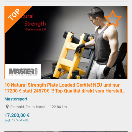
TOP
10 Natural Strength Plate Loaded Geräte! NEU und nur
17200 € statt 24570€ !!! Top Qualität direkt vom Herstell…
Mastersport
Detmold, Deutschland
122.84 km
17.200,00 €
zzgl. 19 % MwSt.