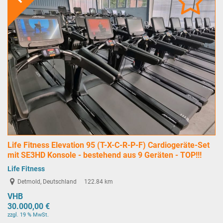
Life Fitness Elevation 95 (T-X-C-R-P-F) Cardiogeräte-Set
mit SE3HD Konsole - bestehend aus 9 Geräten - TOP!!!
Life Fitness
Detmold, Deutschland
122.84 km
VHB
30.000,00 €
zzgl. 19 % MwSt.