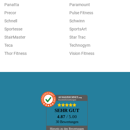
Panatta
Paramount
Precor
Pulse Fitness
Schnell
Schwinn
Sportesse
SportsArt
StairMaster
Star Trac
Teca
Technogym
Thor Fitness
Vision Fitness
AUSGEZEICHNET
.org
Kundenbewertungen
SEHR GUT
4.87
/ 5.00
30 Bewertungen
Hinweis zu den Bewertungen