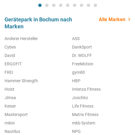
Gerätepark in Bochum nach
Alle Marken
Marken
Anderer Hersteller
ASS
Cybex
DankSport
David
Dr. WOLFF
ERGOFIT
FreeMotion
FREI
gym80
Hammer Strength
HBP
Hoist
Intenza Fitness
Jimsa
Joschko
Keiser
Life Fitness
Mastersport
Matrix Fitness
milon
mkb-System
Nautilus
NPG