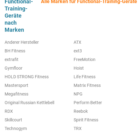
Functional-
Alle Marken für Functional-Training-Geräte
Training-
Geräte
nach
Marken
Anderer Hersteller
ATX
BH Fitness
ext3
extrafit
FreeMotion
Gymfloor
Hoist
HOLD STRONG Fitness
Life Fitness
Mastersport
Matrix Fitness
Megafitness
NPG
Original Russian Kettlebell
Perform Better
RDX
Reebok
Skillcourt
Spirit Fitness
Technogym
TRX