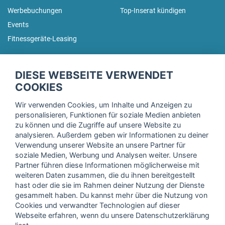
Werbebuchungen
Top-Inserat kündigen
Events
Fitnessgeräte-Leasing
fitnessmarkt.de Newsletter
DIESE WEBSEITE VERWENDET
Trage dich hier für unseren Newsletter ein und erhalte regelmäßig
COOKIES
die neuesten Angebote!
Wir verwenden Cookies, um Inhalte und Anzeigen zu
personalisieren, Funktionen für soziale Medien anbieten
zu können und die Zugriffe auf unsere Website zu
analysieren. Außerdem geben wir Informationen zu deiner
Ich stimme der Verarbeitung meiner Daten, wie in der
Verwendung unserer Website an unsere Partner für
soziale Medien, Werbung und Analysen weiter. Unsere
Einwilligungserklärung
der fitnessmarkt.de services GmbH
Partner führen diese Informationen möglicherweise mit
beschrieben, zu und bestätige, dass ich das 16. Lebensjahr
weiteren Daten zusammen, die du ihnen bereitgestellt
vollendet habe. Ich kann diese Einwilligung jederzeit mit
hast oder die sie im Rahmen deiner Nutzung der Dienste
Wirkung für die Zukunft widerrufen. Weitere Informationen
gesammelt haben. Du kannst mehr über die Nutzung von
finden Sie in unserer
Datenschutzerklärung
.
Cookies und verwandter Technologien auf dieser
Webseite erfahren, wenn du unsere Datenschutzerklärung