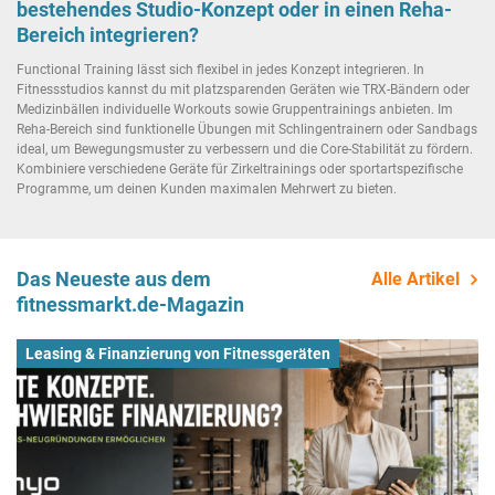
bestehendes Studio-Konzept oder in einen Reha-
Bereich integrieren?
Functional Training lässt sich flexibel in jedes Konzept integrieren. In
Fitnessstudios kannst du mit platzsparenden Geräten wie TRX-Bändern oder
Medizinbällen individuelle Workouts sowie Gruppentrainings anbieten. Im
Reha-Bereich sind funktionelle Übungen mit Schlingentrainern oder Sandbags
ideal, um Bewegungsmuster zu verbessern und die Core-Stabilität zu fördern.
Kombiniere verschiedene Geräte für Zirkeltrainings oder sportartspezifische
Programme, um deinen Kunden maximalen Mehrwert zu bieten.
Das Neueste aus dem
Alle Artikel
fitnessmarkt.de-Magazin
Leasing & Finanzierung von Fitnessgeräten