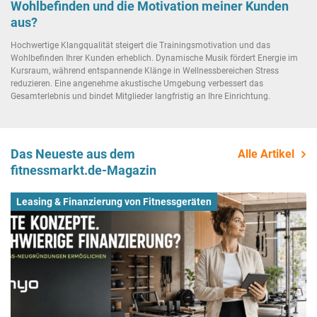
Wohlbefinden und die Motivation meiner Kunden
aus?
Hochwertige Klangqualität steigert die Trainingsmotivation und das
Wohlbefinden Ihrer Kunden erheblich. Dynamische Musik fördert Energie im
Kursraum, während entspannende Klänge in Wellnessbereichen Stress
reduzieren. Eine angenehme akustische Umgebung verbessert das
Gesamterlebnis und bindet Mitglieder langfristig an Ihre Einrichtung.
Das Neueste aus dem
Alle Artikel
fitnessmarkt.de-Magazin
Leasing & Finanzierung von Fitnessgeräten