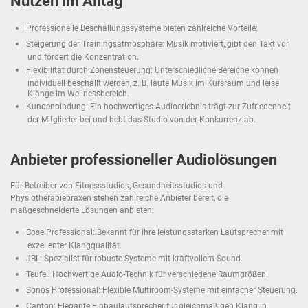
Nutzen im Alltag
Professionelle Beschallungssysteme bieten zahlreiche Vorteile:
Steigerung der Trainingsatmosphäre: Musik motiviert, gibt den Takt vor
und fördert die Konzentration.
Flexibilität durch Zonensteuerung: Unterschiedliche Bereiche können
individuell beschallt werden, z. B. laute Musik im Kursraum und leise
Klänge im Wellnessbereich.
Kundenbindung: Ein hochwertiges Audioerlebnis trägt zur Zufriedenheit
der Mitglieder bei und hebt das Studio von der Konkurrenz ab.
Anbieter professioneller Audiolösungen
Für Betreiber von Fitnessstudios, Gesundheitsstudios und
Physiotherapiepraxen stehen zahlreiche Anbieter bereit, die
maßgeschneiderte Lösungen anbieten:
Bose Professional: Bekannt für ihre leistungsstarken Lautsprecher mit
exzellenter Klangqualität.
JBL: Spezialist für robuste Systeme mit kraftvollem Sound.
Teufel: Hochwertige Audio-Technik für verschiedene Raumgrößen.
Sonos Professional: Flexible Multiroom-Systeme mit einfacher Steuerung.
Canton: Elegante Einbaulautsprecher für gleichmäßigen Klang in