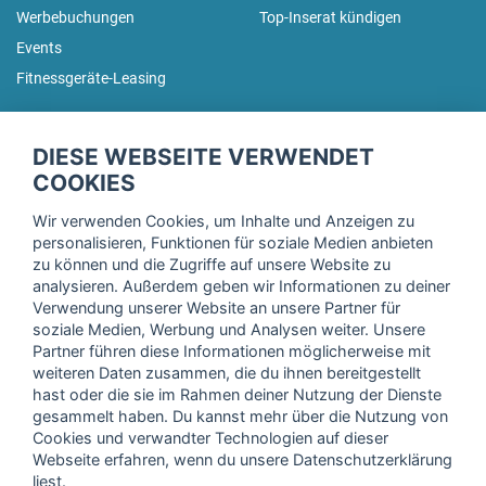
Werbebuchungen
Top-Inserat kündigen
Events
Fitnessgeräte-Leasing
fitnessmarkt.de Newsletter
DIESE WEBSEITE VERWENDET
Trage dich hier für unseren Newsletter ein und erhalte regelmäßig
COOKIES
die neuesten Angebote!
Wir verwenden Cookies, um Inhalte und Anzeigen zu
personalisieren, Funktionen für soziale Medien anbieten
zu können und die Zugriffe auf unsere Website zu
analysieren. Außerdem geben wir Informationen zu deiner
Ich stimme der Verarbeitung meiner Daten, wie in der
Verwendung unserer Website an unsere Partner für
soziale Medien, Werbung und Analysen weiter. Unsere
Einwilligungserklärung
der fitnessmarkt.de services GmbH
Partner führen diese Informationen möglicherweise mit
beschrieben, zu und bestätige, dass ich das 16. Lebensjahr
weiteren Daten zusammen, die du ihnen bereitgestellt
vollendet habe. Ich kann diese Einwilligung jederzeit mit
hast oder die sie im Rahmen deiner Nutzung der Dienste
Wirkung für die Zukunft widerrufen. Weitere Informationen
gesammelt haben. Du kannst mehr über die Nutzung von
finden Sie in unserer
Datenschutzerklärung
.
Cookies und verwandter Technologien auf dieser
Webseite erfahren, wenn du unsere Datenschutzerklärung
liest.